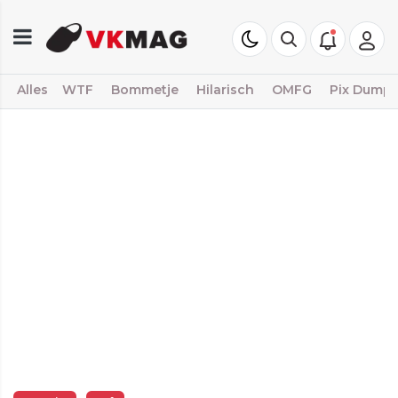
Alles
WTF
Bommetje
Hilarisch
OMFG
Pix Dump