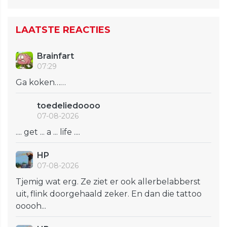
LAATSTE REACTIES
Brainfart
07:29
Ga koken……
toedeliedoooo
07-08-2026
.... get ... a ... life ....
HP
07-08-2026
Tjemig wat erg. Ze ziet er ook allerbelabberst
uit, flink doorgehaald zeker. En dan die tattoo
ooooh...