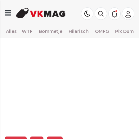
Alles
WTF
Bommetje
Hilarisch
OMFG
Pix Dump