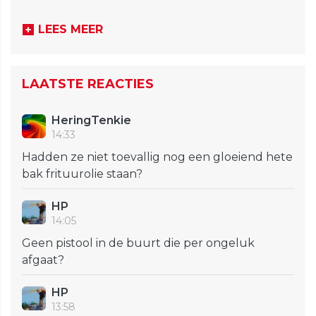
LEES MEER
LAATSTE REACTIES
HeringTenkie
14:33
Hadden ze niet toevallig nog een gloeiend hete
bak frituurolie staan?
HP
14:05
Geen pistool in de buurt die per ongeluk
afgaat?
HP
13:58