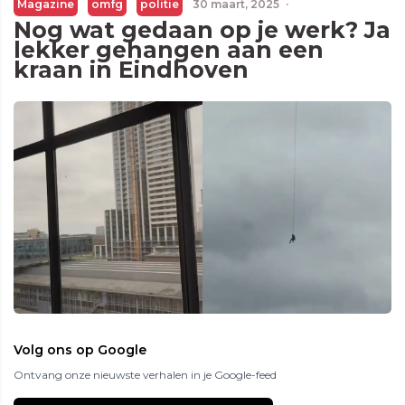
Magazine
omfg
politie
30 maart, 2025
·
Nog wat gedaan op je werk? Ja
lekker gehangen aan een
kraan in Eindhoven
Volg ons op Google
Ontvang onze nieuwste verhalen in je Google-feed