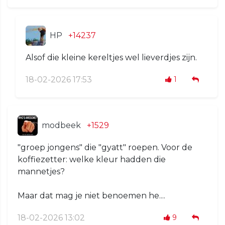
HP
+14237
Alsof die kleine kereltjes wel lieverdjes zijn.
18-02-2026 17:53
1
modbeek
+1529
"groep jongens" die "gyatt" roepen. Voor de
koffiezetter: welke kleur hadden die
mannetjes?
Maar dat mag je niet benoemen he....
18-02-2026 13:02
9