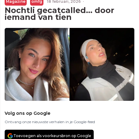
Magazine
omfg
18 februari, 2026
·
Nochtli gecatcalled… door
iemand van tien
Volg ons op Google
Ontvang onze nieuwste verhalen in je Google-feed
Toevoegen als voorkeursbron op Google