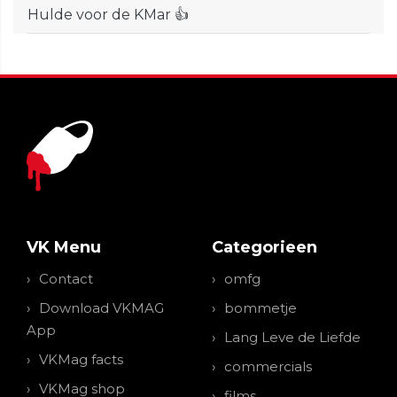
Hulde voor de KMar 👍
VK Menu
Categorieen
Contact
omfg
Download VKMAG
bommetje
App
Lang Leve de Liefde
VKMag facts
commercials
VKMag shop
films