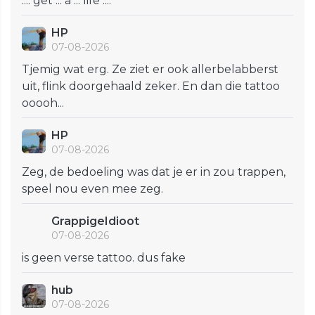
.... get ... a ... life ....
HP
07-08-2026
Tjemig wat erg. Ze ziet er ook allerbelabberst
uit, flink doorgehaald zeker. En dan die tattoo
ooooh...
HP
07-08-2026
Zeg, de bedoeling was dat je er in zou trappen,
speel nou even mee zeg.
GrappigeIdioot
07-08-2026
is geen verse tattoo. dus fake
hub
07-08-2026