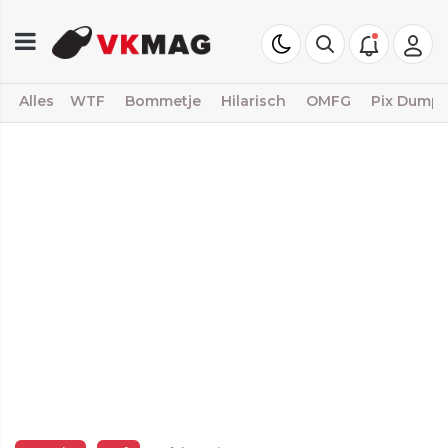
Alles
WTF
Bommetje
Hilarisch
OMFG
Pix Dump