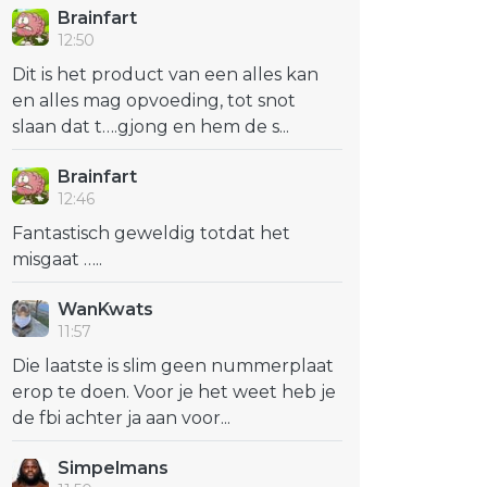
Brainfart
12:50
Dit is het product van een alles kan
en alles mag opvoeding, tot snot
slaan dat t….gjong en hem de s...
Brainfart
12:46
Fantastisch geweldig totdat het
misgaat …..
WanKwats
11:57
Die laatste is slim geen nummerplaat
erop te doen. Voor je het weet heb je
de fbi achter ja aan voor...
Simpelmans