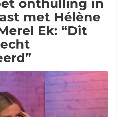
et onthulling in
ast met Hélène
Merel Ek: “Dit
recht
eerd”