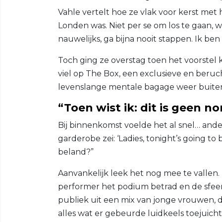
Vahle vertelt hoe ze vlak voor kerst met
Londen was. Niet per se om los te gaan, wa
nauwelijks, ga bijna nooit stappen. Ik be
Toch ging ze overstag toen het voorstel
viel op The Box, een exclusieve en beruc
levenslange mentale bagage weer buiten
“Toen wist ik: dit is geen n
Bij binnenkomst voelde het al snel… ande
garderobe zei: ‘Ladies, tonight’s going to 
beland?”
Aanvankelijk leek het nog mee te vallen.
performer het podium betrad en de sfee
publiek uit een mix van jonge vrouwen
alles wat er gebeurde luidkeels toejuicht