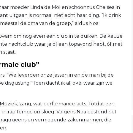
 haar moeder Linda de Mol en schoonzus Chelsea in
nt uitgaan is normaal niet echt haar ding. “Ik drink
n meestal de oma van de groep,” aldus Noa.
 kwam om nog even een club in te duiken. De keuze
hte nachtclub waar je óf een topavond hebt, óf met
 staat.
ormale club”
rs. “We leverden onze jassen in en de man bij de
be disgusting.’ Toen dacht ik al: oké, waar zijn we
 Muziek, zang, wat performance-acts. Totdat een
r in rap tempo omsloeg. Volgens Noa bestond het
, dragqueens en vermogende zakenmannen, die
en.