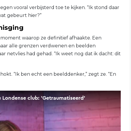
en vooral verbijsterd toe te kijken. “Ik stond daar
at gebeurt hier?”
misging
t moment waarop ze definitief afhaakte. Een
 haar alle grenzen verdwenen en beelden
ar netvlies had gehad. “Ik weet nog dat ik dacht: dit
okt. “Ik ben echt een beelddenker,” zegt ze. “En