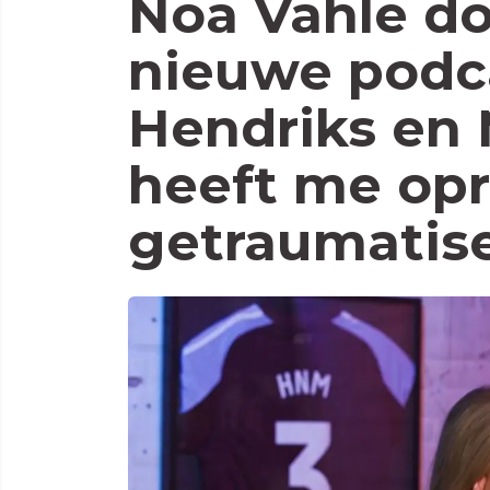
Noa Vahle do
nieuwe podc
Hendriks en 
heeft me op
getraumatis