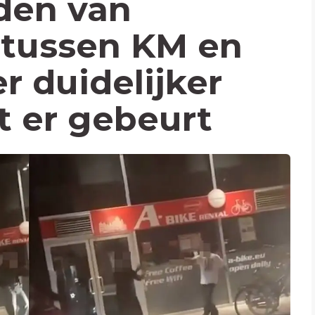
den van
 tussen KM en
er duidelijker
t er gebeurt