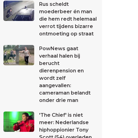
Rus scheldt
moederbeer én man
die hem redt helemaal
verrot tijdens bizarre
ontmoeting op straat
PowNews gaat
verhaal halen bij
berucht
dierenpension en
wordt zelf
aangevallen:
cameraman belandt
onder drie man
'The Chief' is niet
meer: Nederlandse
hiphoppionier Tony
Scott (54) overleden