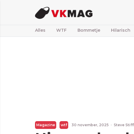
Alles
WTF
Bommetje
Hilarisch
Magazine
wtf
30 november, 2025
·
Steve Stif