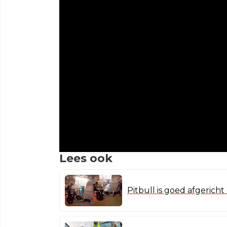
Lees ook
Pitbull is goed afgericht