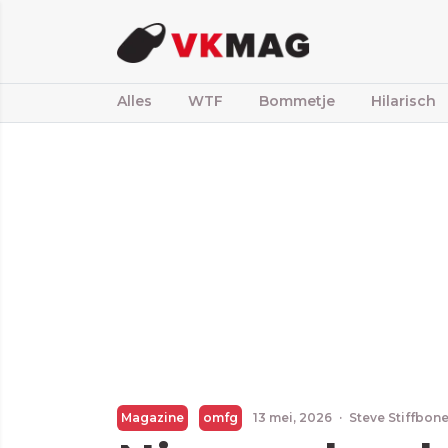
Alles
WTF
Bommetje
Hilarisch
Magazine
omfg
13 mei, 2026
·
Steve Stiffbon