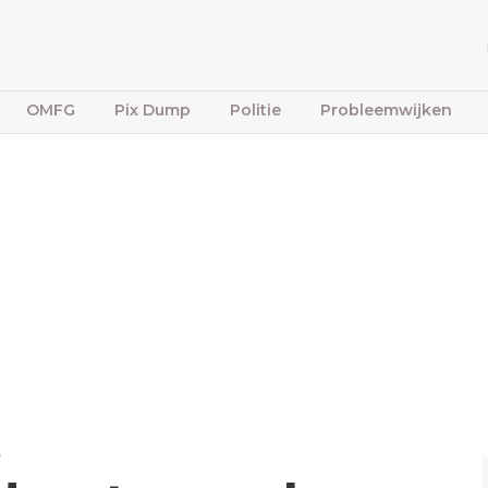
OMFG
Pix Dump
Politie
Probleemwijken
e