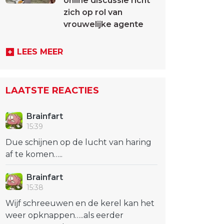
online discussie richt
zich op rol van
vrouwelijke agente
LEES MEER
LAATSTE REACTIES
Brainfart
15:39
Due schijnen op de lucht van haring
af te komen…..
Brainfart
15:38
Wijf schreeuwen en de kerel kan het
weer opknappen…..als eerder