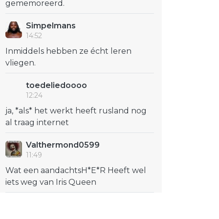
gememoreerd.
Simpelmans
14:52
Inmiddels hebben ze écht leren
vliegen.
toedeliedoooo
12:24
ja, *als* het werkt heeft rusland nog
al traag internet
Valthermond0599
11:49
Wat een aandachtsH*E*R Heeft wel
iets weg van Iris Queen