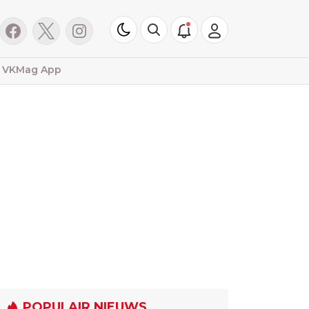
VKMag App
POPULAIR NIEUWS