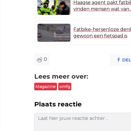
Haagse agent pakt fatbik
vinden mensen wat van
Fatbike-hersenloze denk
gewoon een fietspad is
0
DE
Lees meer over:
Magazine
omfg
Plaats reactie