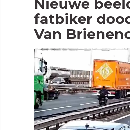
Nieuwe beel
fatbiker doo
Van Brieneno