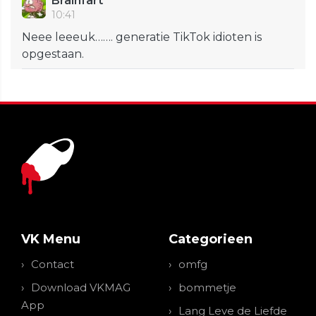
Brainfart
10:41
Neee leeeuk……. generatie TikTok idioten is
opgestaan.
VK Menu
Categorieen
Contact
omfg
Download VKMAG
bommetje
App
Lang Leve de Liefde