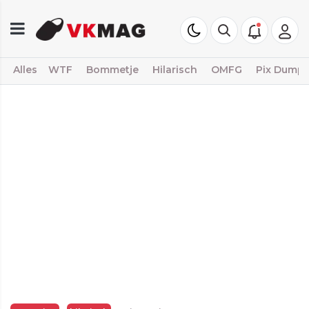
Alles
WTF
Bommetje
Hilarisch
OMFG
Pix Dump