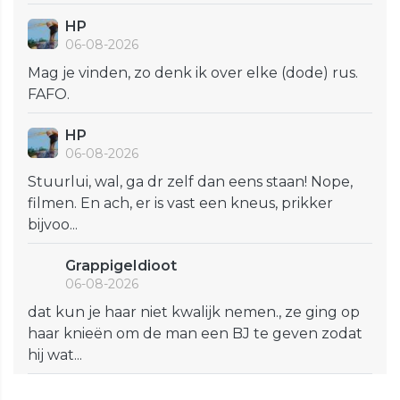
HP
06-08-2026
Mag je vinden, zo denk ik over elke (dode) rus.
FAFO.
HP
06-08-2026
Stuurlui, wal, ga dr zelf dan eens staan! Nope,
filmen. En ach, er is vast een kneus, prikker
bijvoo...
GrappigeIdioot
06-08-2026
dat kun je haar niet kwalijk nemen., ze ging op
haar knieën om de man een BJ te geven zodat
hij wat...