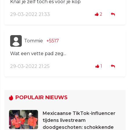
Knal je zelf toch es voor je kop
29-03-2022 21:33
2
Tommie
+5517
Wat een vette pad zeg...
29-03-2022 21:25
1
POPULAIR NIEUWS
Mexicaanse TikTok-influencer
tijdens livestream
doodgeschoten: schokkende