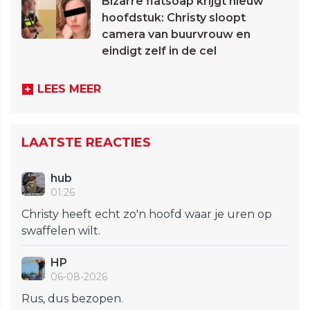
Bizarre flatsoap krijgt nieuw
hoofdstuk: Christy sloopt
camera van buurvrouw en
eindigt zelf in de cel
LEES MEER
LAATSTE REACTIES
hub
01:26
Christy heeft echt zo'n hoofd waar je uren op
swaffelen wilt.
HP
06-08-2026
Rus, dus bezopen.