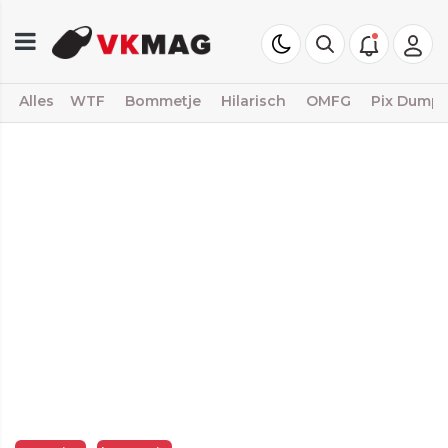
Alles
WTF
Bommetje
Hilarisch
OMFG
Pix Dump