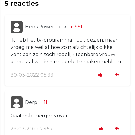
5
reacties
HenkPowerbank
+1951
Ik heb het tv-programma nooit gezien, maar
vroeg me wel af hoe zo'n afzichtelijk dikke
vent aan zo'n toch redelijk toonbare vrouw
komt. Zal wel iets met geld te maken hebben.
30-03-2022 05:33
4
Derp
+11
Gaat echt nergens over
29-03-2022 23:57
1