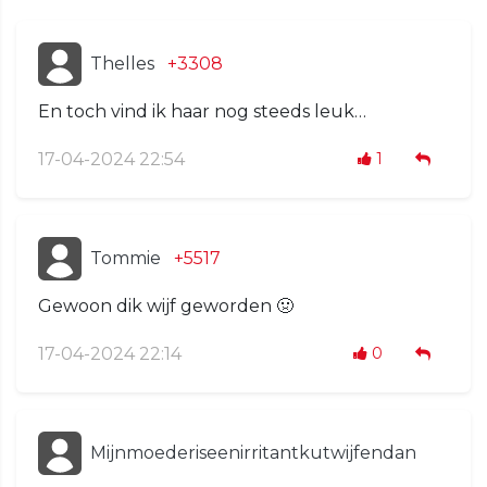
Thelles
+3308
En toch vind ik haar nog steeds leuk…
17-04-2024 22:54
1
Tommie
+5517
Gewoon dik wijf geworden 🤢
17-04-2024 22:14
0
Mijnmoederiseenirritantkutwijfendan