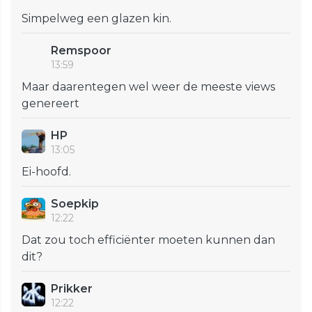
Simpelweg een glazen kin.
Remspoor
13:59
Maar daarentegen wel weer de meeste views
genereert
HP
13:05
Ei-hoofd.
Soepkip
12:22
Dat zou toch efficiënter moeten kunnen dan
dit?
Prikker
12:22