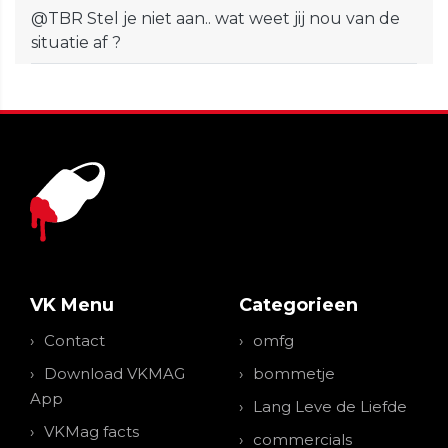
@TBR Stel je niet aan.. wat weet jij nou van de
situatie af ?
VK Menu
Categorieen
Contact
omfg
Download VKMAG
bommetje
App
Lang Leve de Liefde
VKMag facts
commercials