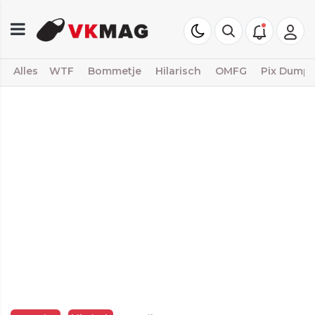
Alles
WTF
Bommetje
Hilarisch
OMFG
Pix Dump