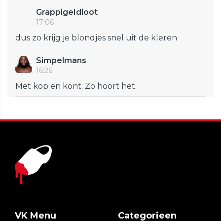
GrappigeIdioot
17:06
dus zo krijg je blondjes snel uit de kleren
Simpelmans
16:26
Met kop en kont. Zo hoort het.
VK Menu
Categorieen