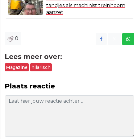
tandjes als machinist treinhoorn
aanzet
0
Lees meer over:
Magazine
hilarisch
Plaats reactie