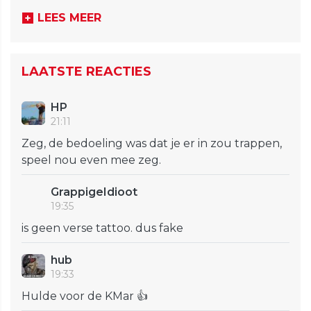
LEES MEER
LAATSTE REACTIES
HP
21:11
Zeg, de bedoeling was dat je er in zou trappen,
speel nou even mee zeg.
GrappigeIdioot
19:35
is geen verse tattoo. dus fake
hub
19:33
Hulde voor de KMar 👍