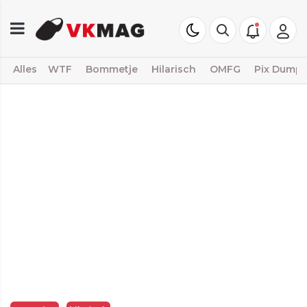
Alles
WTF
Bommetje
Hilarisch
OMFG
Pix Dump