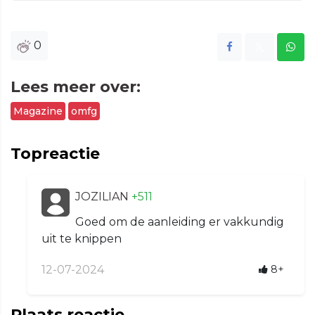
0
Lees meer over:
Magazine
omfg
Topreactie
JOZILIAN
+511
Goed om de aanleiding er vakkundig
uit te knippen
12-07-2024
8+
Plaats reactie