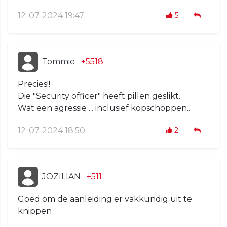
12-07-2024 19:47
5
Tommie
+5518
Precies!!
Die "Security officer" heeft pillen geslikt..
Wat een agressie ... inclusief kopschoppen..
12-07-2024 18:50
2
JOZILIAN
+511
Goed om de aanleiding er vakkundig uit te
knippen