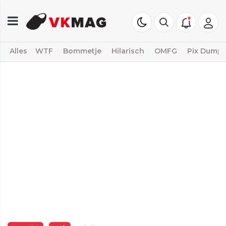
Alles
WTF
Bommetje
Hilarisch
OMFG
Pix Dump