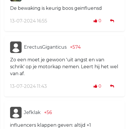
De bewaking is keurig boos geinfluensd
13-07-2024 16:55
0
ErectusGiganticus
+574
Zo een moet je gewoon 'uit angst en van
schrik' op je motorkap nemen. Leert hij het wel
van af.
13-07-2024 11:43
0
Jefklak
+56
influencers klappen geven: altijd +1