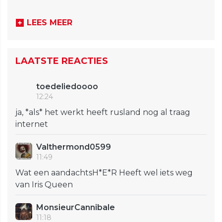
LEES MEER
LAATSTE REACTIES
toedeliedoooo
12:24
ja, *als* het werkt heeft rusland nog al traag
internet
Valthermond0599
11:49
Wat een aandachtsH*E*R Heeft wel iets weg
van Iris Queen
MonsieurCannibale
11:18