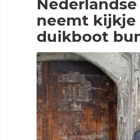
Nederlandse 
neemt kijkje 
duikboot bun