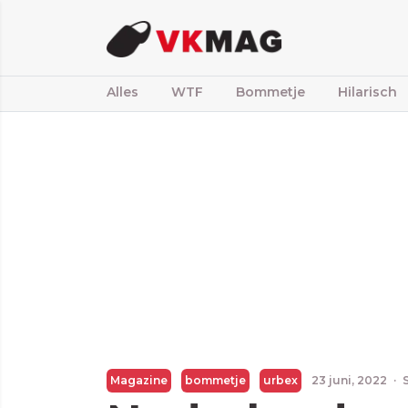
Alles
WTF
Bommetje
Hilarisch
Magazine
bommetje
urbex
23 juni, 2022
·