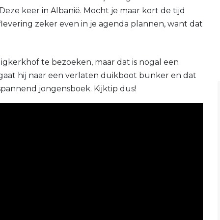
eze keer in Albanië. Mocht je maar kort de tijd
levering zeker even in je agenda plannen, want dat
uigkerkhof te bezoeken, maar dat is nogal een
s gaat hij naar een verlaten duikboot bunker en dat
 spannend jongensboek. Kijktip dus!