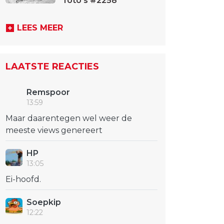
foto's #2258
LEES MEER
LAATSTE REACTIES
Remspoor
13:59
Maar daarentegen wel weer de
meeste views genereert
HP
13:05
Ei-hoofd.
Soepkip
12:22