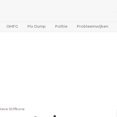
OMFG
Pix Dump
Politie
Probleemwijken
Steve Stiffbone