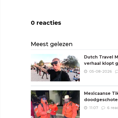
0
reacties
Meest gelezen
Dutch Travel M
verhaal klopt 
05-08-2026
Mexicaanse Tik
doodgeschoten
11:07
6 rea