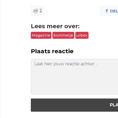
2
DE
Lees meer over:
Magazine
bommetje
urbex
Plaats reactie
PLA