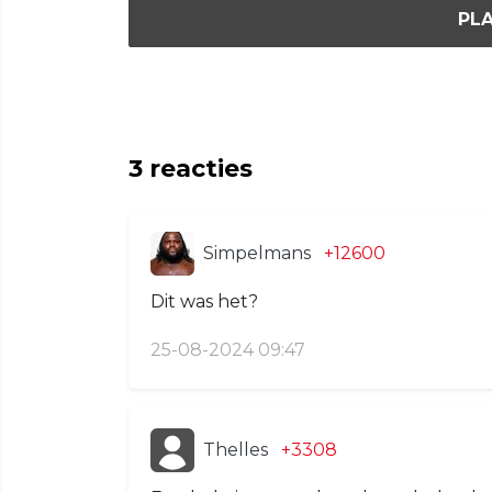
PLA
3
reacties
Simpelmans
+12600
Dit was het?
25-08-2024 09:47
Thelles
+3308