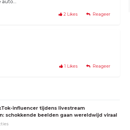
e auto…
2
Likes
Reageer
1
Likes
Reageer
Tok-influencer tijdens livestream
: schokkende beelden gaan wereldwijd viraal
cties