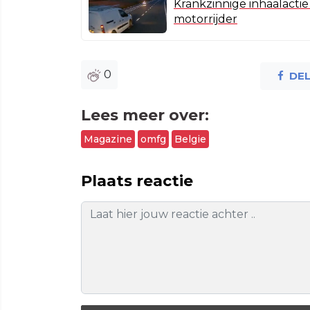
Krankzinnige inhaalactie
motorrijder
0
DE
Lees meer over:
Magazine
omfg
Belgie
Plaats reactie