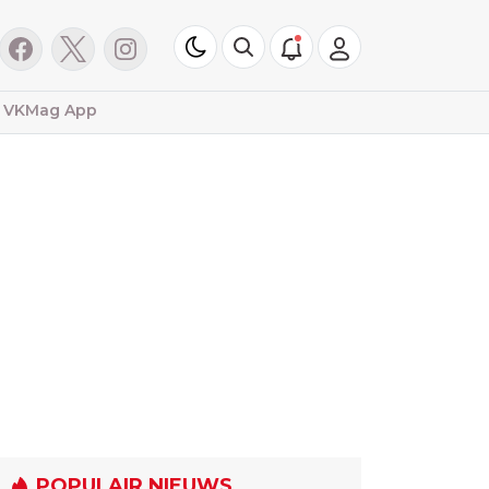
VKMag App
POPULAIR NIEUWS