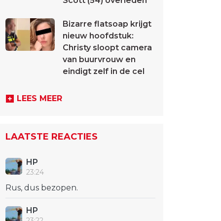
Scott (54) overleden
Bizarre flatsoap krijgt
nieuw hoofdstuk:
Christy sloopt camera
van buurvrouw en
eindigt zelf in de cel
LEES MEER
LAATSTE REACTIES
HP
23:24
Rus, dus bezopen.
HP
23:22