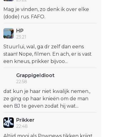
Mag je vinden, zo denk ik over elke
(dode) rus. FAFO.
HP
23:21
Stuurlui, wal, ga dr zelf dan eens
staan! Nope, filmen. En ach, er is vast
een kneus, prikker bijvoo...
GrappigeIdioot
22:58
dat kun je haar niet kwalijk nemen.,
ze ging op haar knieën om de man
een BJ te geven zodat hij wat...
Prikker
22:48
Altijd mooi als Pownews tikken krijgt..