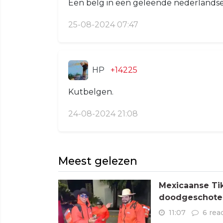
Een belg in een geleende nederlands
25-08-2024 07:47
HP
+14225
Kutbelgen.
24-08-2024 21:08
Meest gelezen
Mexicaanse Tik
doodgeschoten
11:07
6 rea