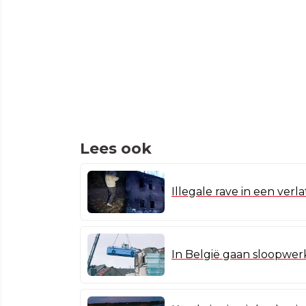
Lees ook
Illegale rave in een verl
In België gaan sloopwer