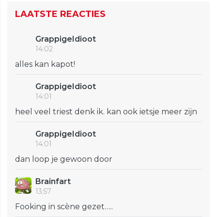
LAATSTE REACTIES
GrappigeIdioot
14:02
alles kan kapot!
GrappigeIdioot
14:01
heel veel triest denk ik. kan ook ietsje meer zijn
GrappigeIdioot
14:01
dan loop je gewoon door
Brainfart
13:57
Fooking in scène gezet…..