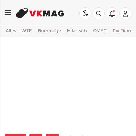
Alles
WTF
Bommetje
Hilarisch
OMFG
Pix Dump