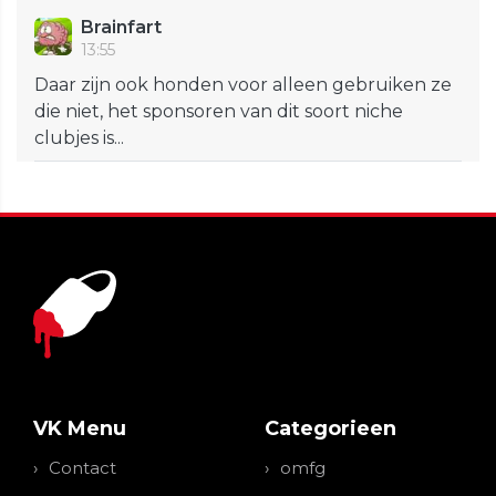
Brainfart
13:55
Daar zijn ook honden voor alleen gebruiken ze
die niet, het sponsoren van dit soort niche
clubjes is...
VK Menu
Categorieen
Contact
omfg