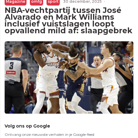
Magazine
omfg
sport
30 december, 2025
·
NBA-vechtpartij tussen José
Alvarado en Mark Williams
inclusief vuistslagen loopt
opvallend mild af: slaapgebrek
Volg ons op Google
Ontvang onze nieuwste verhalen in je Google-feed