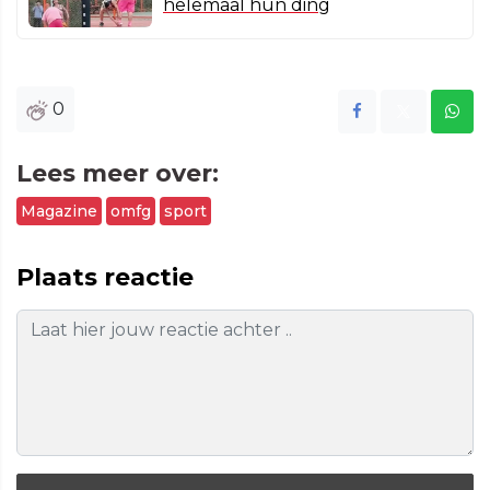
helemaal hun ding
0
Lees meer over:
Magazine
omfg
sport
Plaats reactie