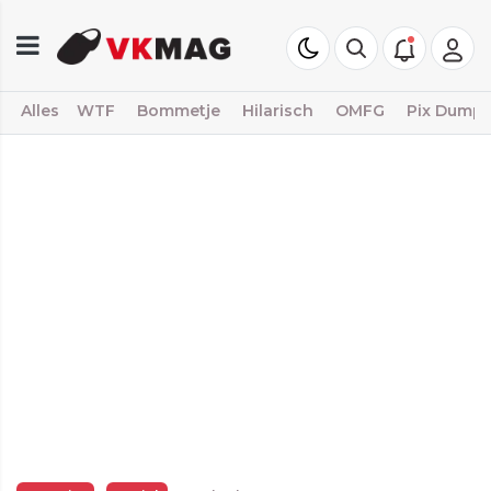
Alles
WTF
Bommetje
Hilarisch
OMFG
Pix Dump