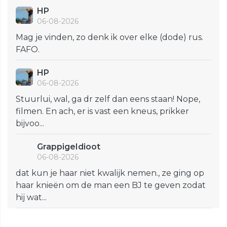
HP
06-08-2026
Mag je vinden, zo denk ik over elke (dode) rus.
FAFO.
HP
06-08-2026
Stuurlui, wal, ga dr zelf dan eens staan! Nope,
filmen. En ach, er is vast een kneus, prikker
bijvoo...
GrappigeIdioot
06-08-2026
dat kun je haar niet kwalijk nemen., ze ging op
haar knieën om de man een BJ te geven zodat
hij wat...