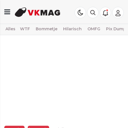
Alles
WTF
Bommetje
Hilarisch
OMFG
Pix Dump