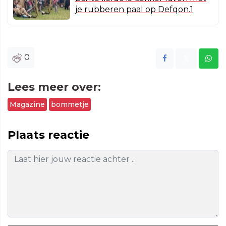
je rubberen paal op Defqon.1
0
Lees meer over:
Magazine
bommetje
Plaats reactie