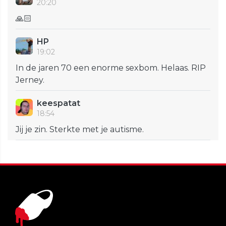
20:20
🙏🏻
HP
19:02
In de jaren 70 een enorme sexbom. Helaas. RIP
Jerney.
keespatat
18:54
Jij je zin. Sterkte met je autisme.