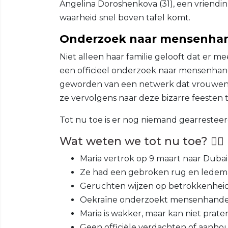
Angelina Doroshenkova (31), een vriendin
waarheid snel boven tafel komt.
Onderzoek naar mensenha
Niet alleen haar familie gelooft dat er me
een officieel onderzoek naar mensenhande
geworden van een netwerk dat vrouwen
ze vervolgens naar deze bizarre feesten 
Tot nu toe is er nog niemand gearresteer
Wat weten we tot nu toe? 🕵️‍♂️
Maria vertrok op 9 maart naar Dub
Ze had een gebroken rug en ledemat
Geruchten wijzen op betrokkenheid b
Oekraïne onderzoekt mensenhande
Maria is wakker, maar kan niet prate
Geen officiële verdachten of aanho