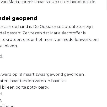
 van Maria, spreekt haar steun uit en hoopt dat de
ndel geopend
er aan de hand is. De Oekraïense autoriteiten zijn
l gestart. Ze vrezen dat Maria slachtoffer is
 rekruteert onder het mom van modellenwerk, om
te lokken.
d.
ai, werd op 19 maart zwaargewond gevonden.
en; haar tanden zaten in haar tas.
ij een porta potty party.
l.
n.
udingen.