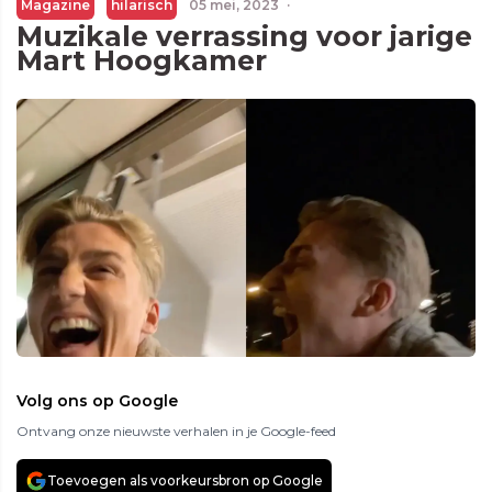
Magazine
hilarisch
05 mei, 2023
·
Muzikale verrassing voor jarige
Mart Hoogkamer
Volg ons op Google
Ontvang onze nieuwste verhalen in je Google-feed
Toevoegen als voorkeursbron op Google