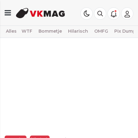
Alles
WTF
Bommetje
Hilarisch
OMFG
Pix Dump