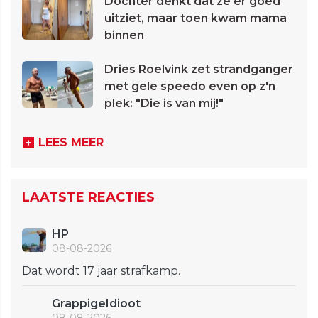
Dochter denkt dat ze er goed
uitziet, maar toen kwam mama
binnen
Dries Roelvink zet strandganger
met gele speedo even op z'n
plek: "Die is van mij!"
LEES MEER
LAATSTE REACTIES
HP
08-08-2026
Dat wordt 17 jaar strafkamp.
GrappigeIdioot