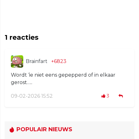
1
reacties
Brainfart
+6823
Wordt ‘ie niet eens gepepperd of in elkaar
gerost…..
09-02-2026 15:52
3
POPULAIR NIEUWS