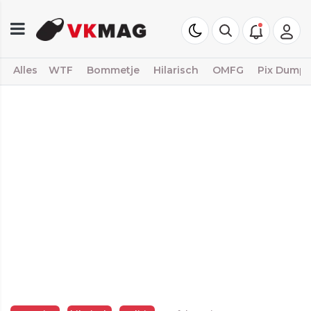
Alles
WTF
Bommetje
Hilarisch
OMFG
Pix Dump