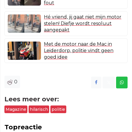
fout
Hé vriend, jij gaat niet mijn motor
stelen! Diefje wordt resoluut
aangepakt
Met de motor naar de Mac in
Leiderdorp, politie vindt geen
goed idee
0
Lees meer over:
Magazine
hilarisch
politie
Topreactie