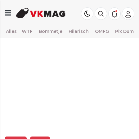
Alles
WTF
Bommetje
Hilarisch
OMFG
Pix Dump