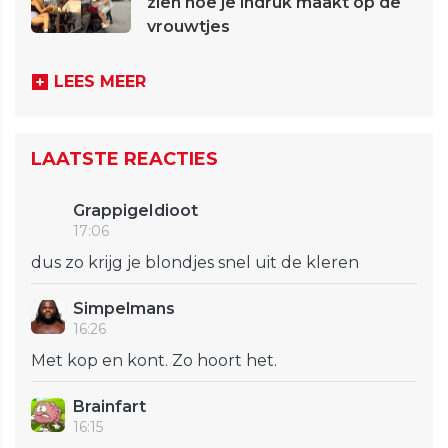
zien hoe je indruk maakt op de
vrouwtjes
LEES MEER
LAATSTE REACTIES
GrappigeIdioot
17:06
dus zo krijg je blondjes snel uit de kleren
Simpelmans
16:26
Met kop en kont. Zo hoort het.
Brainfart
16:15