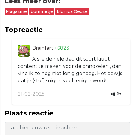
Lees meer over:
Magazine
bommetje
Monica Geuze
Topreactie
Brainfart
+6823
Als je de hele dag dit soort kiudt
content te maken voor de onnozelen , dan
vind ik ze nog niet lenig genoeg. Het bewijs
dat je (stof)zuigen veel leniger word!
21-02-2025
6+
Plaats reactie