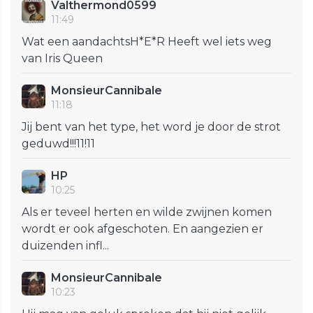
Valthermond0599
11:49
Wat een aandachtsH*E*R Heeft wel iets weg
van Iris Queen
MonsieurCannibale
11:18
Jij bent van het type, het word je door de strot
geduwd!!!11!11
HP
10:25
Als er teveel herten en wilde zwijnen komen
wordt er ook afgeschoten. En aangezien er
duizenden infl...
MonsieurCannibale
10:23