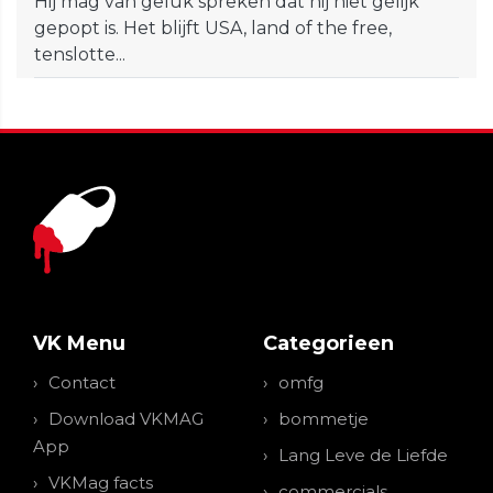
Hij mag van geluk spreken dat hij niet gelijk
gepopt is. Het blijft USA, land of the free,
tenslotte...
VK Menu
Categorieen
Contact
omfg
Download VKMAG
bommetje
App
Lang Leve de Liefde
VKMag facts
commercials