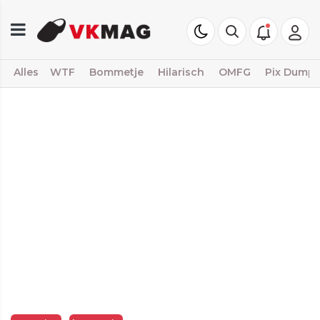
Alles
WTF
Bommetje
Hilarisch
OMFG
Pix Dump