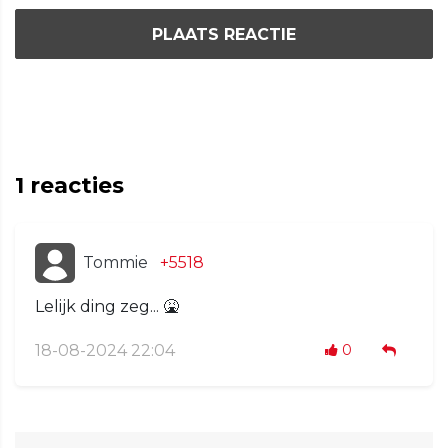
PLAATS REACTIE
1
reacties
Tommie
+5518
Lelijk ding zeg... 🤮
18-08-2024 22:04
0