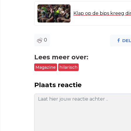
Klap op de bips kreeg di
0
DE
Lees meer over:
Magazine
hilarisch
Plaats reactie