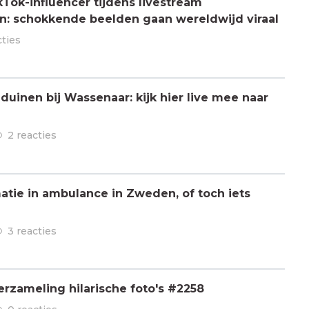
Tok-influencer tijdens livestream
: schokkende beelden gaan wereldwijd viraal
cties
 duinen bij Wassenaar: kijk hier live mee naar
2 reacties
atie in ambulance in Zweden, of toch iets
3 reacties
rzameling hilarische foto's #2258