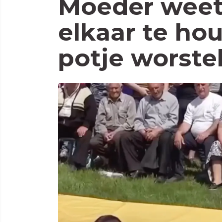
Moeder weet 
elkaar te ho
potje worste