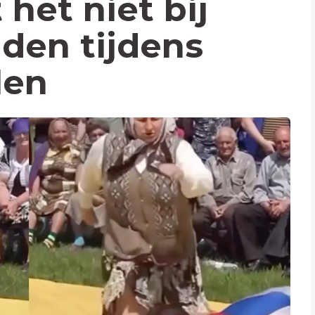
het niet bij
uden tijdens
len