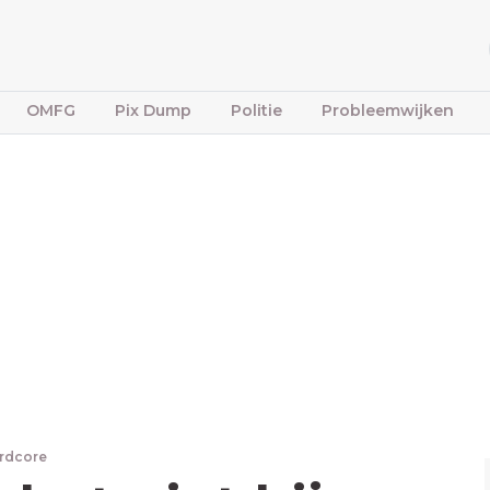
OMFG
Pix Dump
Politie
Probleemwijken
rdcore