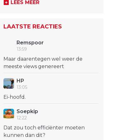
LEES MEER
LAATSTE REACTIES
Remspoor
13:59
Maar daarentegen wel weer de
meeste views genereert
HP
13:05
Ei-hoofd.
Soepkip
12:22
Dat zou toch efficiënter moeten
kunnen dan dit?