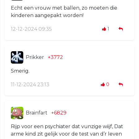
Echt een vrouw met ballen, zo moeten die
kinderen aangepakt worden!
12-12-2024 09:35
1
Prikker
+3772
Smerig.
11-12-2024 23:13
0
Brainfart
+6829
Rijp voor een psychiater dat vunzige wiijf, Dat
arme kind zit gelijk voor de test van d’r leven