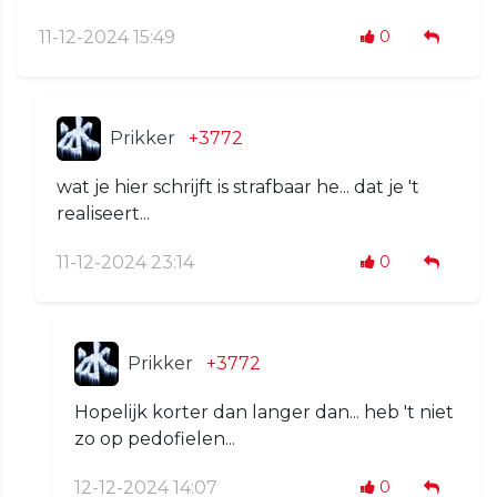
11-12-2024 15:49
0
Prikker
+3772
wat je hier schrijft is strafbaar he... dat je 't
realiseert...
11-12-2024 23:14
0
Prikker
+3772
Hopelijk korter dan langer dan... heb 't niet
zo op pedofielen...
12-12-2024 14:07
0