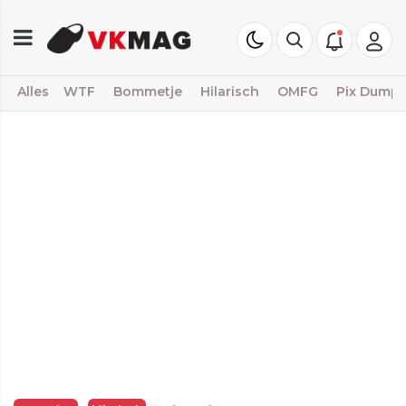
Alles
WTF
Bommetje
Hilarisch
OMFG
Pix Dump