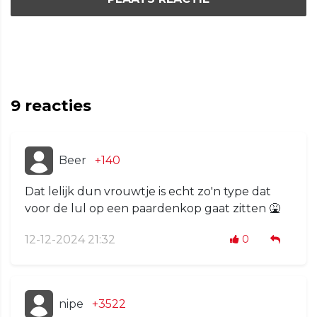
9
reacties
Beer
+140
Dat lelijk dun vrouwtje is echt zo'n type dat
voor de lul op een paardenkop gaat zitten 🤮
12-12-2024 21:32
0
nipe
+3522