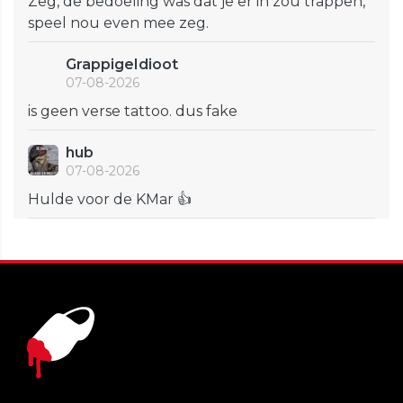
Zeg, de bedoeling was dat je er in zou trappen,
speel nou even mee zeg.
GrappigeIdioot
07-08-2026
is geen verse tattoo. dus fake
hub
07-08-2026
Hulde voor de KMar 👍