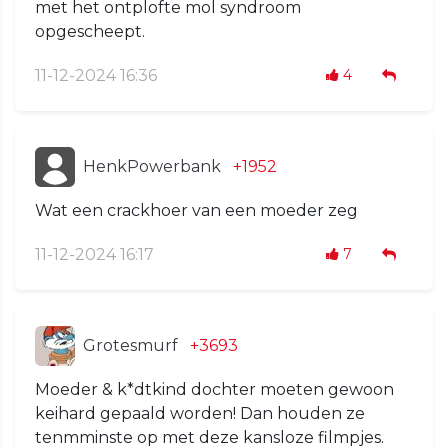
met het ontplofte mol syndroom
opgescheept.
11-12-2024 16:36
4
HenkPowerbank
+1952
Wat een crackhoer van een moeder zeg
11-12-2024 16:17
7
Grotesmurf
+3693
Moeder & k*dtkind dochter moeten gewoon
keihard gepaald worden! Dan houden ze
tenmminste op met deze kansloze filmpjes.