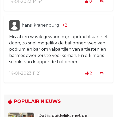
14-01-2023 14:44
0
hans_kranenburg
+2
Misschien was ik gewoon mijn opdracht aan het
doen, zo snel mogelikk de ballonnen weg van
podium en bar om valpartijen van artiesten en
barmedewerkers te voorkomen. En elk mens
schrikt van klappende ballonnen.
14-01-2023 11:21
2
POPULAIR NIEUWS
Dat is duidelijk, met de