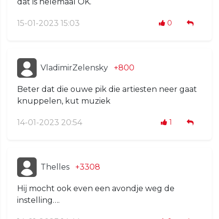
dat is helemaal OK.
15-01-2023 15:03
0
VladimirZelensky
+800
Beter dat die ouwe pik die artiesten neer gaat
knuppelen, kut muziek
14-01-2023 20:54
1
Thelles
+3308
Hij mocht ook even een avondje weg de
instelling….