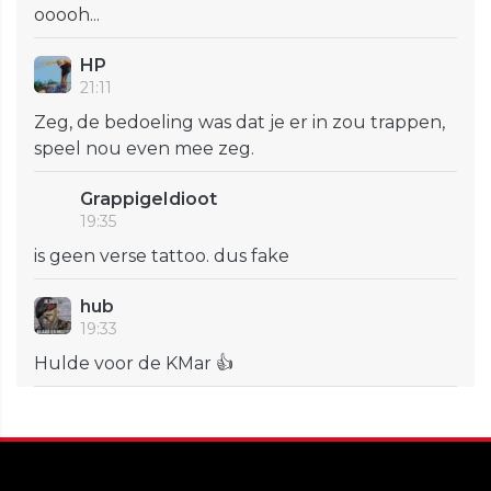
ooooh...
HP
21:11
Zeg, de bedoeling was dat je er in zou trappen,
speel nou even mee zeg.
GrappigeIdioot
19:35
is geen verse tattoo. dus fake
hub
19:33
Hulde voor de KMar 👍