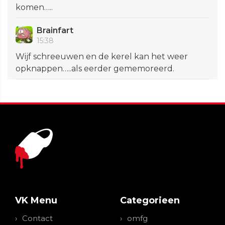
komen…..
Brainfart
15:38
Wijf schreeuwen en de kerel kan het weer
opknappen…..als eerder gememoreerd.
VK Menu
Categorieen
Contact
omfg