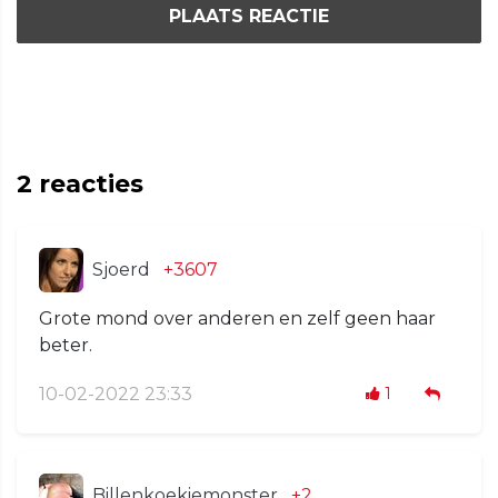
PLAATS REACTIE
2
reacties
Sjoerd
+3607
Grote mond over anderen en zelf geen haar
beter.
10-02-2022 23:33
1
Billenkoekiemonster
+2