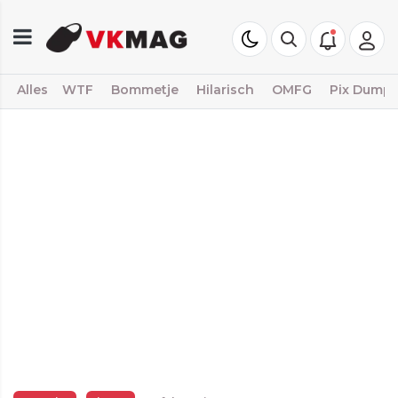
Alles
WTF
Bommetje
Hilarisch
OMFG
Pix Dump