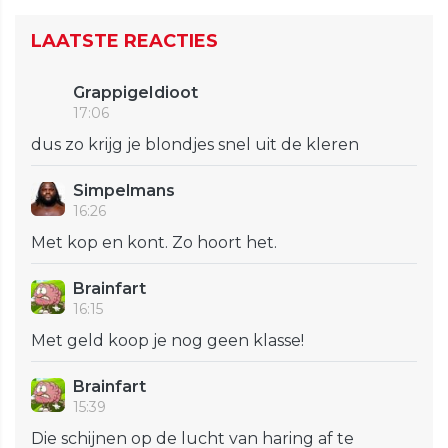
LAATSTE REACTIES
GrappigeIdioot
17:06
dus zo krijg je blondjes snel uit de kleren
Simpelmans
16:26
Met kop en kont. Zo hoort het.
Brainfart
16:15
Met geld koop je nog geen klasse!
Brainfart
15:39
Die schijnen op de lucht van haring af te