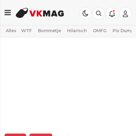
Alles
WTF
Bommetje
Hilarisch
OMFG
Pix Dump