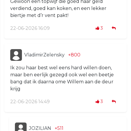
Gewoon een topwijf die goed haar geld
verdiend, goed kan koken, en een lekker
biertje met d’r vent pakt!
22-06-2026 16:09
3
VladimirZelensky
+800
Ik zou haar best wel eens hard willen doen,
maar ben eerlijk gezegd ook wel een beetje
bang dat ik daarna ome Willem aan de deur
krijg
22-06-2026 14:49
3
JOZILIAN
+511