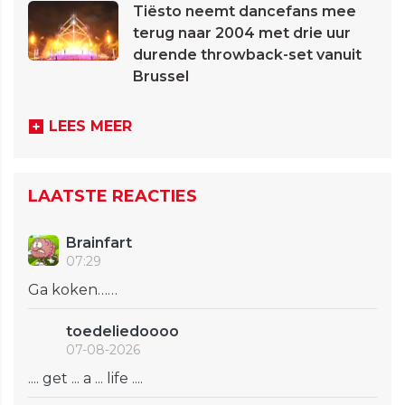
Tiësto neemt dancefans mee
terug naar 2004 met drie uur
durende throwback-set vanuit
Brussel
LEES MEER
LAATSTE REACTIES
Brainfart
07:29
Ga koken……
toedeliedoooo
07-08-2026
.... get ... a ... life ....