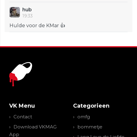
hub
19:33
Hulde voor de KMar 👍
VK Menu
Categorieen
Contact
omfg
Download VKMAG
bommetje
App
Lang Leve de Liefde