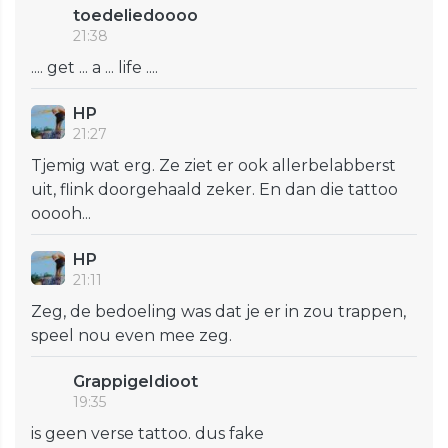
toedeliedoooo
21:38
.... get ... a ... life ....
HP
21:27
Tjemig wat erg. Ze ziet er ook allerbelabberst
uit, flink doorgehaald zeker. En dan die tattoo
ooooh...
HP
21:11
Zeg, de bedoeling was dat je er in zou trappen,
speel nou even mee zeg.
GrappigeIdioot
19:35
is geen verse tattoo. dus fake