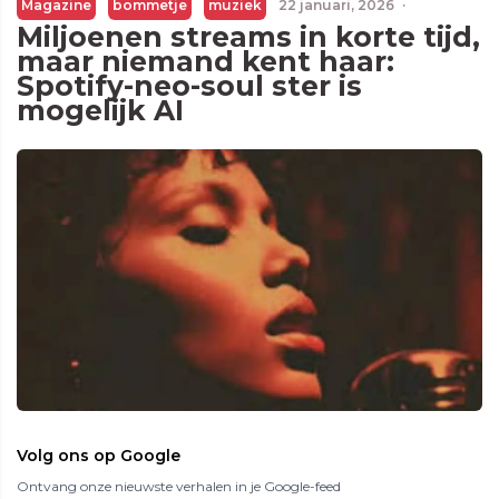
Magazine
bommetje
muziek
22 januari, 2026
·
Miljoenen streams in korte tijd,
maar niemand kent haar:
Spotify-neo-soul ster is
mogelijk AI
Volg ons op Google
Ontvang onze nieuwste verhalen in je Google-feed