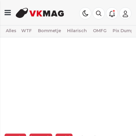
Alles
WTF
Bommetje
Hilarisch
OMFG
Pix Dump