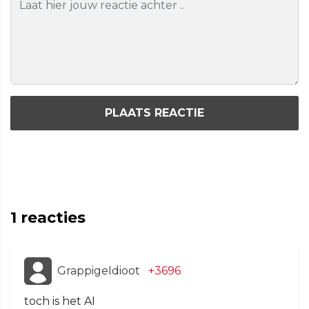
PLAATS REACTIE
1
reacties
GrappigeIdioot
+3696
toch is het AI