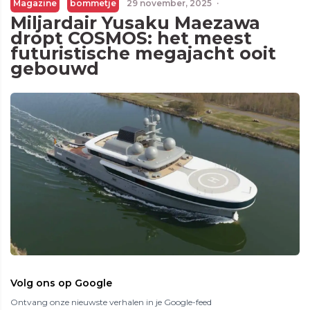
Magazine
bommetje
29 november, 2025
·
Miljardair Yusaku Maezawa
dropt COSMOS: het meest
futuristische megajacht ooit
gebouwd
Volg ons op Google
Ontvang onze nieuwste verhalen in je Google-feed