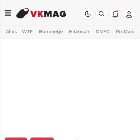
Alles
WTF
Bommetje
Hilarisch
OMFG
Pix Dump