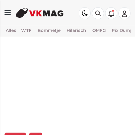
Alles
WTF
Bommetje
Hilarisch
OMFG
Pix Dump