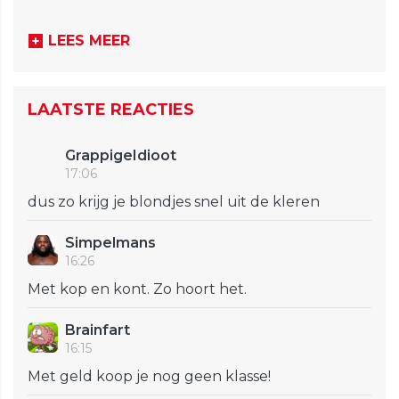
LEES MEER
LAATSTE REACTIES
GrappigeIdioot
17:06
dus zo krijg je blondjes snel uit de kleren
Simpelmans
16:26
Met kop en kont. Zo hoort het.
Brainfart
16:15
Met geld koop je nog geen klasse!