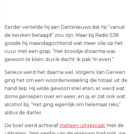
Eerder vertelde hij aan Dartsnieuws dat hij “vanuit
de keuken belaagd” zou zijn. Maar bij Radio 538
gooide hij maandagochtend wat meer olie op het
vuur met een grap: “Het broodje shoarma was
gewoon te klein, dus ik dacht: ik pak ‘m even.”
Serieus werd het daarna wel. Volgens Van Gerwen
ging het om een woordenwisseling die totaal uit de
hand liep. Hij wilde gewoon snel eten, er werd wat
doms geroepen over en weer, en ja, er zat ook wat
alcohol bij. “Het ging eigenlijk om helemaal niks,”
aldus de darter.
De boel werd achteraf
meteen uitgepraat
met de
uitbaters. “Het neefje van de eigenaar had spijt, we