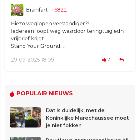
Brainfart
+6822
Hiezo weglopen verstandiger?!
Iedereen loopt weg wasrdoor teringtuig edn
vrijbrief krijgt…..
Stand Your Ground….
29-09-2025 18:09
2
POPULAIR NIEUWS
Dat is duidelijk, met de
Koninklijke Marechaussee moet
je niet fokken