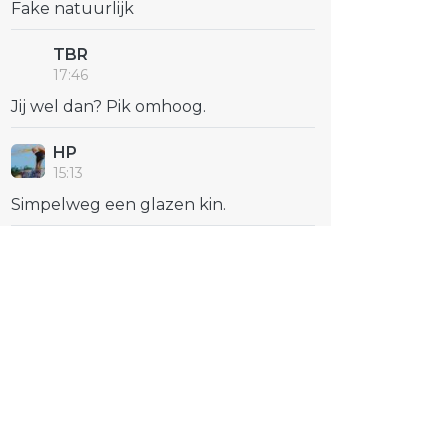
Fake natuurlijk
TBR
17:46
Jij wel dan? Pik omhoog.
HP
15:13
Simpelweg een glazen kin.