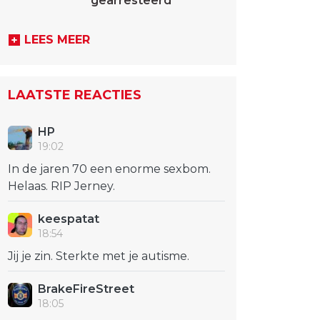
gearresteerd
LEES MEER
LAATSTE REACTIES
HP
19:02
In de jaren 70 een enorme sexbom.
Helaas. RIP Jerney.
keespatat
18:54
Jij je zin. Sterkte met je autisme.
BrakeFireStreet
18:05