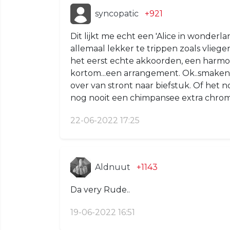
syncopatic
+921
Dit lijkt me echt een 'Alice in wonderlan
allemaal lekker te trippen zoals vliegen
het eerst echte akkoorden, een harmon
kortom...een arrangement. Ok..smaken v
over van stront naar biefstuk. Of het no
nog nooit een chimpansee extra chro
22-06-2022 17:25
Aldnuut
+1143
Da very Rude..
19-06-2022 16:51