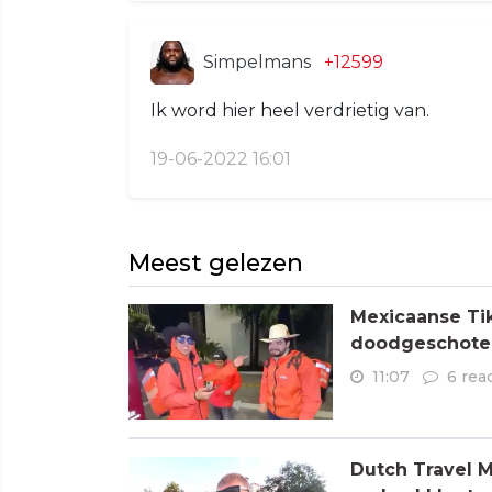
Simpelmans
+12599
Ik word hier heel verdrietig van.
19-06-2022 16:01
Meest gelezen
Mexicaanse Tik
doodgeschoten
11:07
6 rea
Dutch Travel M