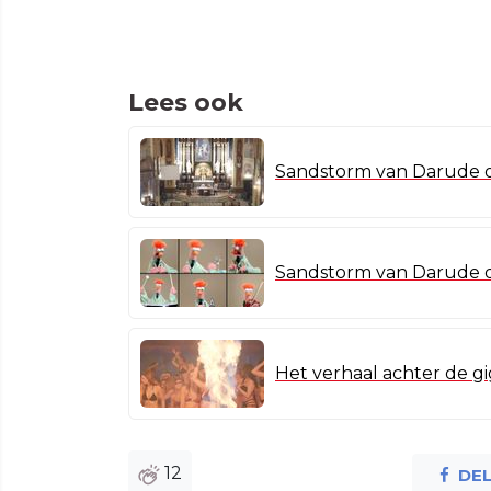
Lees ook
Sandstorm van Darude o
Sandstorm van Darude 
Het verhaal achter de g
12
DE