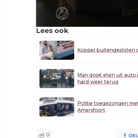
Lees ook
Koppel buitengesloten o
Man gooit eten uit auto i
hard weer terug
Politie toegezongen me
Amersfoort
0
DE