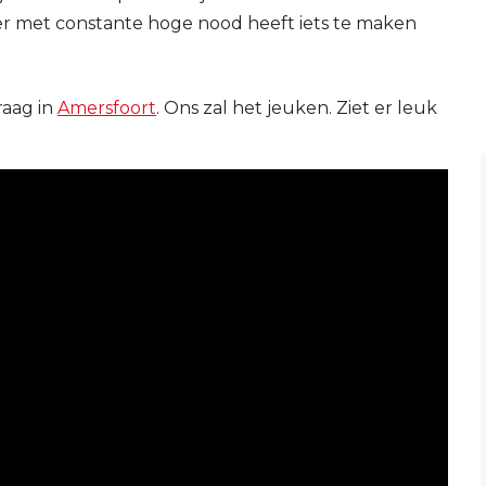
er met constante hoge nood heeft iets te maken
raag in
Amersfoort
. Ons zal het jeuken. Ziet er leuk