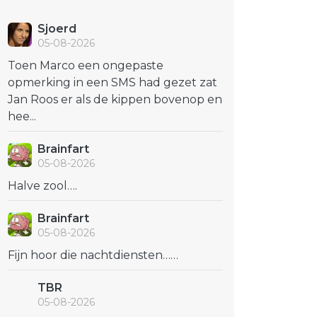
Sjoerd
05-08-2026
Toen Marco een ongepaste
opmerking in een SMS had gezet zat
Jan Roos er als de kippen bovenop en
hee...
Brainfart
05-08-2026
Halve zool….
Brainfart
05-08-2026
Fijn hoor die nachtdiensten……
TBR
05-08-2026