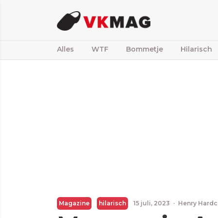
Alles
WTF
Bommetje
Hilarisch
Magazine
hilarisch
15 juli, 2023
·
Henry Hardc