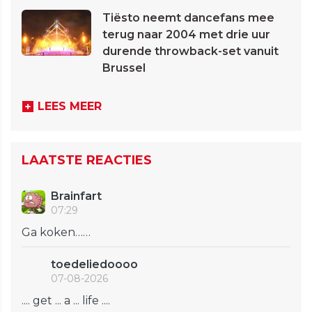
Tiësto neemt dancefans mee
terug naar 2004 met drie uur
durende throwback-set vanuit
Brussel
LEES MEER
LAATSTE REACTIES
Brainfart
07:29
Ga koken……
toedeliedoooo
07-08-2026
.... get ... a ... life ....