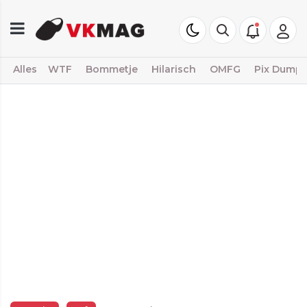
Alles
WTF
Bommetje
Hilarisch
OMFG
Pix Dump