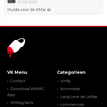
07-08-2026
Hulde voor de KMar 👍
VK Menu
Categorieen
Contact
omfg
Download VKMAG
bommetje
App
Lang Leve de Liefde
VKMag facts
commercials