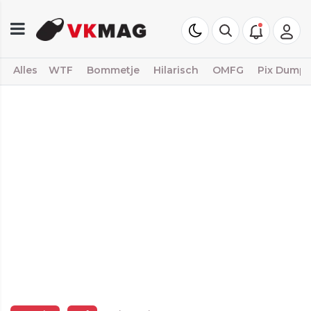
Alles
WTF
Bommetje
Hilarisch
OMFG
Pix Dump