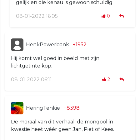
gelijk en die kenau is gewoon schuldig
08-01-2022 16:05
0
HenkPowerbank
+1952
Hij komt wel goed in beeld met zijn
lichtgetinte kop.
08-01-2022 06:11
2
HeringTenkie
+8398
De moraal van dit verhaal: de mongool in
kwestie heet wéér geen Jan, Piet of Kees.