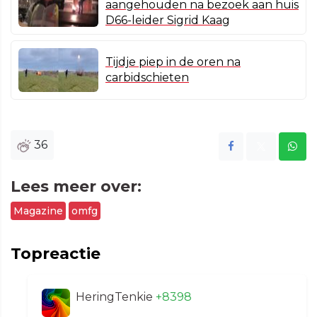
aangehouden na bezoek aan huis
D66-leider Sigrid Kaag
Tijdje piep in de oren na
carbidschieten
36
Lees meer over:
Magazine
omfg
Topreactie
HeringTenkie
+8398