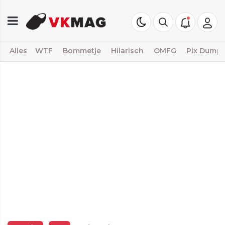
Alles
WTF
Bommetje
Hilarisch
OMFG
Pix Dump