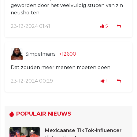
geworden door het veelvuldig stucen van z'n
neusholten.
23-12-2024 01:41
5
Simpelmans
+12600
Dat zouden meer mensen moeten doen
23-12-2024 00:29
1
POPULAIR NIEUWS
Mexicaanse TikTok-influencer