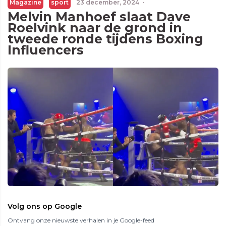
Magazine
sport
23 december, 2024
·
Melvin Manhoef slaat Dave
Roelvink naar de grond in
tweede ronde tijdens Boxing
Influencers
Volg ons op Google
Ontvang onze nieuwste verhalen in je Google-feed