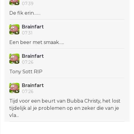
07:39
De fik erin……
Brainfart
07:31
Een beer met smaak…..
Brainfart
07:26
Tony Sott RIP
Brainfart
07:26
Tijd voor een beurt van Bubba Christy, het lost
tijdelijk al je problemen op en zeker die van je
vla...