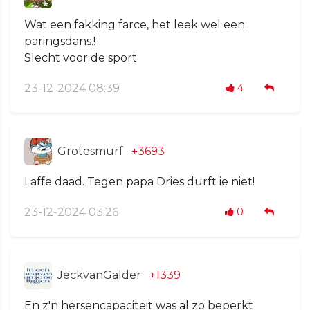
Wat een fakking farce, het leek wel een
paringsdans.!
Slecht voor de sport
23-12-2024 08:39
4
Grotesmurf
+3693
Laffe daad. Tegen papa Dries durft ie niet!
23-12-2024 03:26
0
JeckvanGalder
+1339
En z'n hersencapaciteit was al zo beperkt