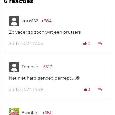
6
reacties
kuus162
+384
Zo vader zo zoon wat een prutsers.
23-12-2024 17:05
0
Tommie
+5517
Net niet hard genoeg gemept......☹️
23-12-2024 14:49
3
Brainfart
+6811