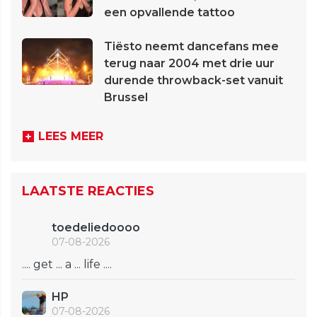
een opvallende tattoo
Tiësto neemt dancefans mee
terug naar 2004 met drie uur
durende throwback-set vanuit
Brussel
LEES MEER
LAATSTE REACTIES
toedeliedoooo
07-08-2026
.... get ... a ... life ....
HP
07-08-2026