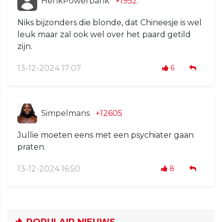
HenkPowerbank
+1952
Niks bijzonders die blonde, dat Chineesje is wel
leuk maar zal ook wel over het paard getild
zijn.
13-12-2024 17:07
6
Simpelmans
+12605
Jullie moeten eens met een psychiater gaan
praten.
13-12-2024 16:50
8