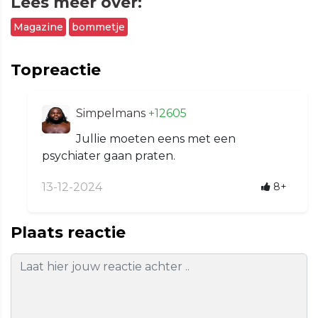
Lees meer over:
Magazine
bommetje
Topreactie
Simpelmans
+12605
Jullie moeten eens met een
psychiater gaan praten.
13-12-2024
8+
Plaats reactie