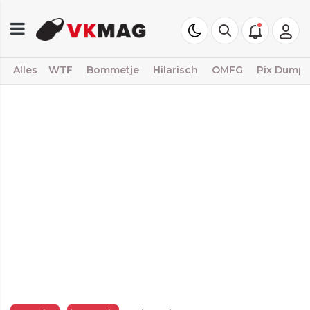
Alles
WTF
Bommetje
Hilarisch
OMFG
Pix Dump