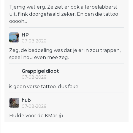
Tjemig wat erg. Ze ziet er ook allerbelabberst
uit, flink doorgehaald zeker. En dan die tattoo
ooooh...
HP
07-08-2026
Zeg, de bedoeling was dat je er in zou trappen,
speel nou even mee zeg.
GrappigeIdioot
07-08-2026
is geen verse tattoo. dus fake
hub
07-08-2026
Hulde voor de KMar 👍