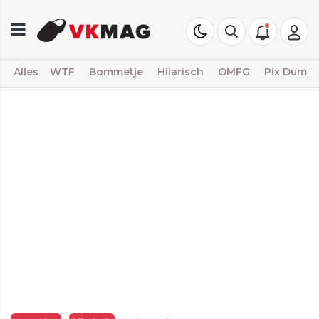
Alles
WTF
Bommetje
Hilarisch
OMFG
Pix Dump