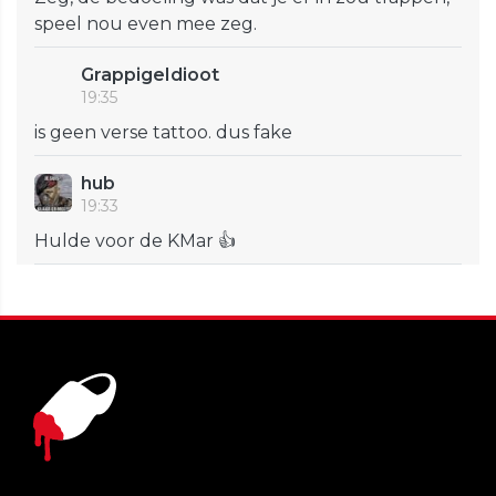
speel nou even mee zeg.
GrappigeIdioot
19:35
is geen verse tattoo. dus fake
hub
19:33
Hulde voor de KMar 👍