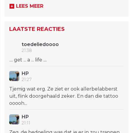
LEES MEER
LAATSTE REACTIES
toedeliedoooo
21:38
.... get ... a ... life ....
HP
21:27
Tjemig wat erg. Ze ziet er ook allerbelabberst
uit, flink doorgehaald zeker. En dan die tattoo
ooooh...
HP
21:11
Zeg, de bedoeling was dat je er in zou trappen,