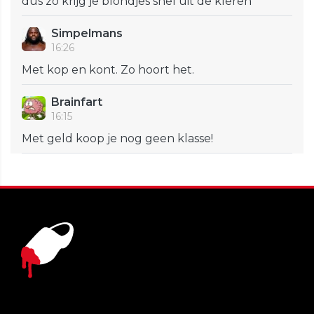
dus zo krijg je blondjes snel uit de kleren
Simpelmans
16:26
Met kop en kont. Zo hoort het.
Brainfart
16:15
Met geld koop je nog geen klasse!