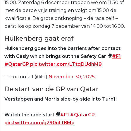
15:00. Zaterdag 6 december trappen we om 11:30 af
met de derde vrije training en volgt om 15:00 de
kwalificatie. De grote ontknoping – de race zelf –
barst los op zondag 7 december van 14:00 tot 16:00.
Hulkenberg gaat eraf
Hulkenberg goes into the barriers after contact
with Gasly which brings out the Safety Car 🎥
#F1
#QatarGP
pic.twitter.com/LTtqDUdhM9
— Formula 1 (@F1)
November 30, 2025
De start van de GP van Qatar
Verstappen and Norris side-by-side into Turn1!
Watch the race start 🎥
#F1
#QatarGP
pic.twitter.com/g290uLf8Mq