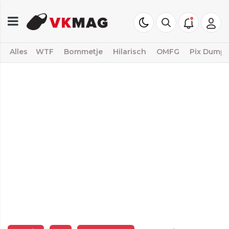
Alles
WTF
Bommetje
Hilarisch
OMFG
Pix Dump