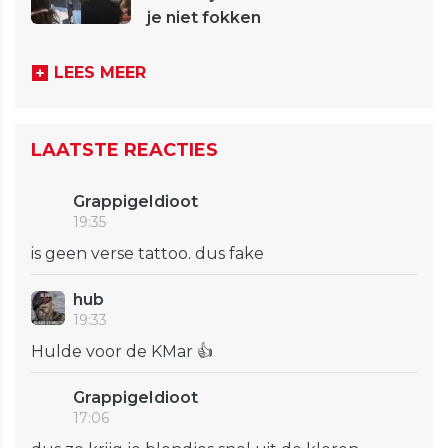
je niet fokken
LEES MEER
LAATSTE REACTIES
GrappigeIdioot
19:35
is geen verse tattoo. dus fake
hub
19:33
Hulde voor de KMar 👍
GrappigeIdioot
17:06