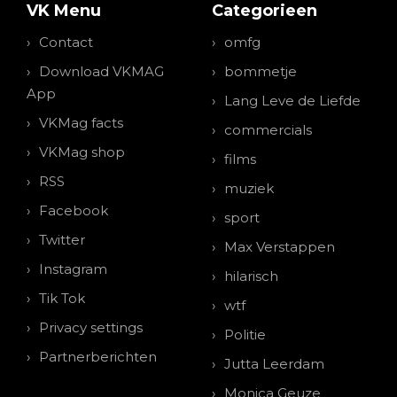
VK Menu
Categorieen
Contact
omfg
Download VKMAG
bommetje
App
Lang Leve de Liefde
VKMag facts
commercials
VKMag shop
films
RSS
muziek
Facebook
sport
Twitter
Max Verstappen
Instagram
hilarisch
Tik Tok
wtf
Privacy settings
Politie
Partnerberichten
Jutta Leerdam
Monica Geuze