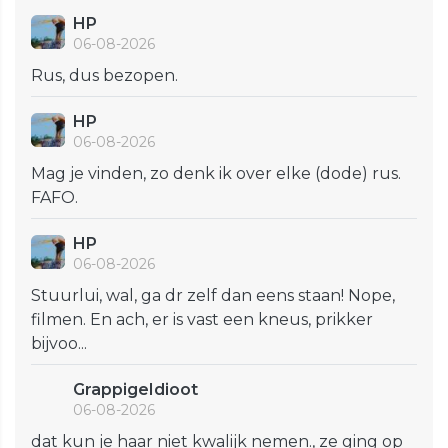
HP
06-08-2026
Rus, dus bezopen.
HP
06-08-2026
Mag je vinden, zo denk ik over elke (dode) rus.
FAFO.
HP
06-08-2026
Stuurlui, wal, ga dr zelf dan eens staan! Nope,
filmen. En ach, er is vast een kneus, prikker
bijvoo...
GrappigeIdioot
06-08-2026
dat kun je haar niet kwalijk nemen., ze ging op