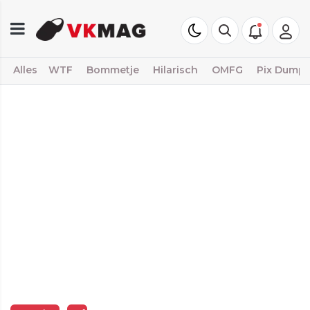
Alles
WTF
Bommetje
Hilarisch
OMFG
Pix Dump