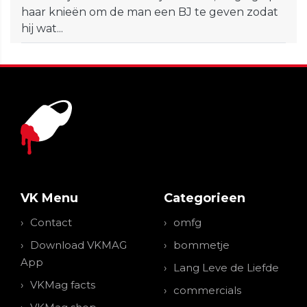
haar knieën om de man een BJ te geven zodat
hij wat...
VK Menu
Categorieen
Contact
omfg
Download VKMAG
bommetje
App
Lang Leve de Liefde
VKMag facts
commercials