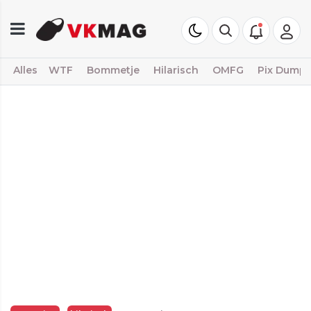
Alles
WTF
Bommetje
Hilarisch
OMFG
Pix Dump