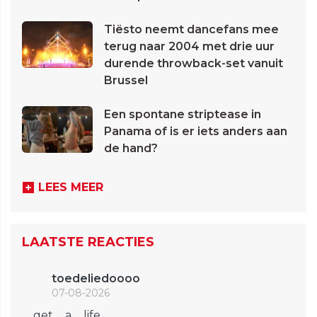
Tiësto neemt dancefans mee
terug naar 2004 met drie uur
durende throwback-set vanuit
Brussel
Een spontane striptease in
Panama of is er iets anders aan
de hand?
LEES MEER
LAATSTE REACTIES
toedeliedoooo
07-08-2026
.... get ... a ... life ....