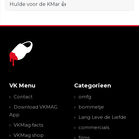
Hulde voor de KMar 👍
VK Menu
Categorieen
Contact
omfg
Download VKMAG
bommetje
App
Lang Leve de Liefde
VKMag facts
commercials
VKMag shop
films