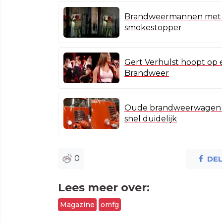
Brandweermannen met h
smokestopper
Gert Verhulst hoopt op
Brandweer
Oude brandweerwagen he
snel duidelijk
0
DE
Lees meer over:
Magazine
omfg