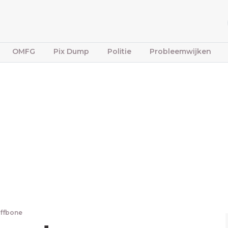
OMFG
Pix Dump
Politie
Probleemwijken
iffbone