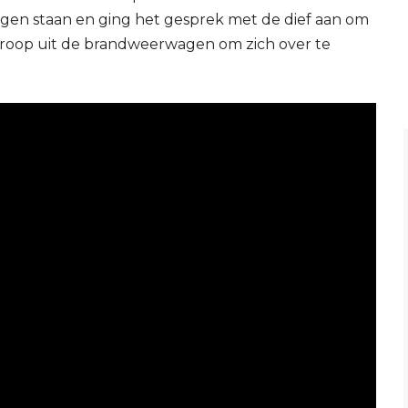
en staan en ging het gesprek met de dief aan om
 kroop uit de brandweerwagen om zich over te