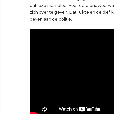
dakloze man bleef voor de brandweerwag
zich over te geven. Dat lukte en de dief
geven aan de politie.