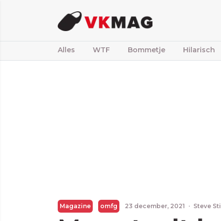
Alles
WTF
Bommetje
Hilarisch
Magazine
omfg
23 december, 2021
·
Steve St