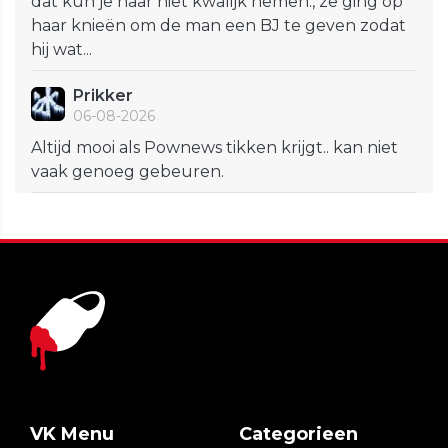
dat kun je haar niet kwalijk nemen., ze ging op
haar knieën om de man een BJ te geven zodat
hij wat...
Prikker
06-08-2026
Altijd mooi als Pownews tikken krijgt.. kan niet
vaak genoeg gebeuren.
VK Menu
Categorieen