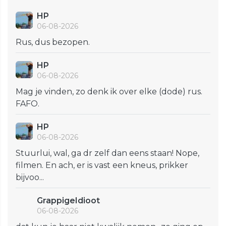
HP
06-08-2026
Rus, dus bezopen.
HP
06-08-2026
Mag je vinden, zo denk ik over elke (dode) rus.
FAFO.
HP
06-08-2026
Stuurlui, wal, ga dr zelf dan eens staan! Nope,
filmen. En ach, er is vast een kneus, prikker
bijvoo...
GrappigeIdioot
06-08-2026