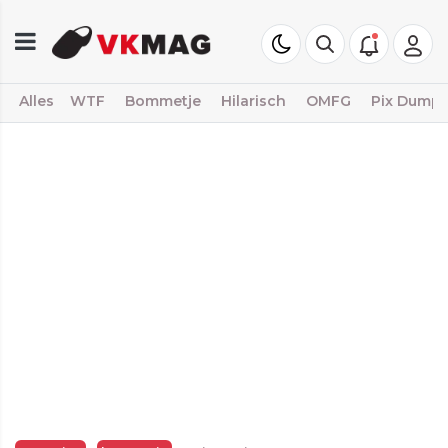
Alles
WTF
Bommetje
Hilarisch
OMFG
Pix Dump