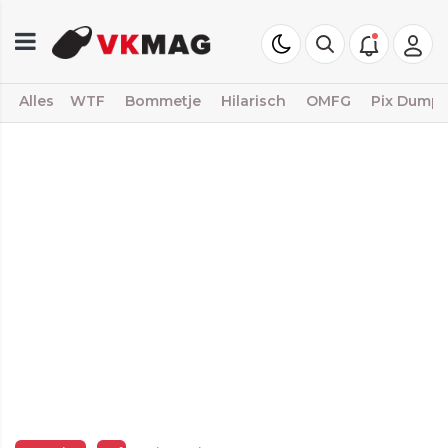
Alles
WTF
Bommetje
Hilarisch
OMFG
Pix Dump