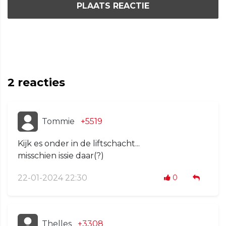
PLAATS REACTIE
2
reacties
Tommie
+5519
Kijk es onder in de liftschacht...
misschien issie daar(?)
22-01-2024 22:30
0
Thelles
+3308