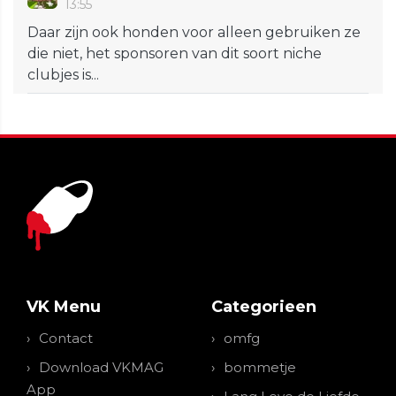
13:55
Daar zijn ook honden voor alleen gebruiken ze
die niet, het sponsoren van dit soort niche
clubjes is...
VK Menu
Categorieen
Contact
omfg
Download VKMAG
bommetje
App