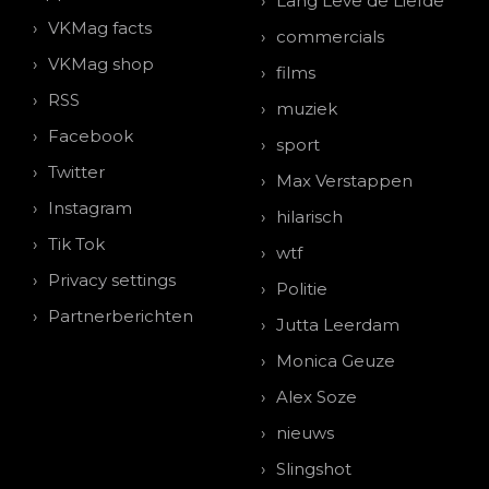
Lang Leve de Liefde
VKMag facts
commercials
VKMag shop
films
RSS
muziek
Facebook
sport
Twitter
Max Verstappen
Instagram
hilarisch
Tik Tok
wtf
Privacy settings
Politie
Partnerberichten
Jutta Leerdam
Monica Geuze
Alex Soze
nieuws
Slingshot