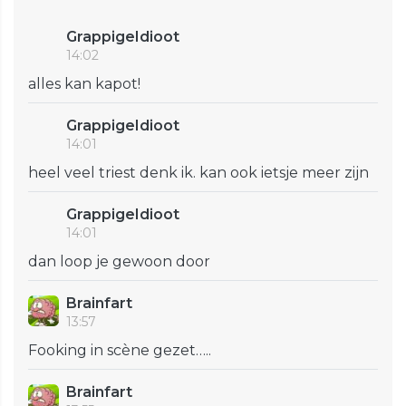
GrappigeIdioot
14:02
alles kan kapot!
GrappigeIdioot
14:01
heel veel triest denk ik. kan ook ietsje meer zijn
GrappigeIdioot
14:01
dan loop je gewoon door
Brainfart
13:57
Fooking in scène gezet…..
Brainfart