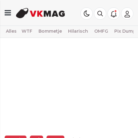
Alles
WTF
Bommetje
Hilarisch
OMFG
Pix Dump