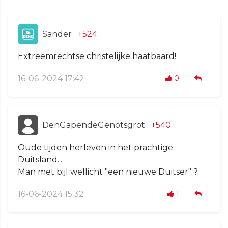
Sander
+524
Extreemrechtse christelijke haatbaard!
16-06-2024 17:42
0
DenGapendeGenotsgrot
+540
Oude tijden herleven in het prachtige
Duitsland....
Man met bijl wellicht "een nieuwe Duitser" ?
16-06-2024 15:32
1