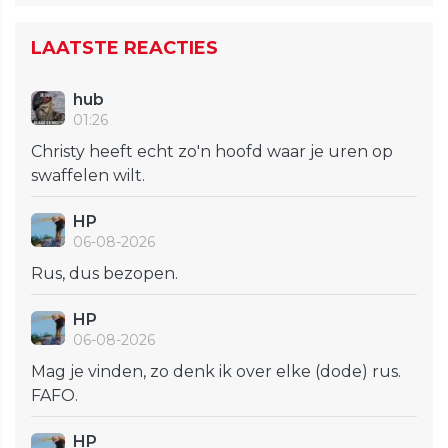
LAATSTE REACTIES
hub
01:26
Christy heeft echt zo'n hoofd waar je uren op
swaffelen wilt.
HP
06-08-2026
Rus, dus bezopen.
HP
06-08-2026
Mag je vinden, zo denk ik over elke (dode) rus.
FAFO.
HP