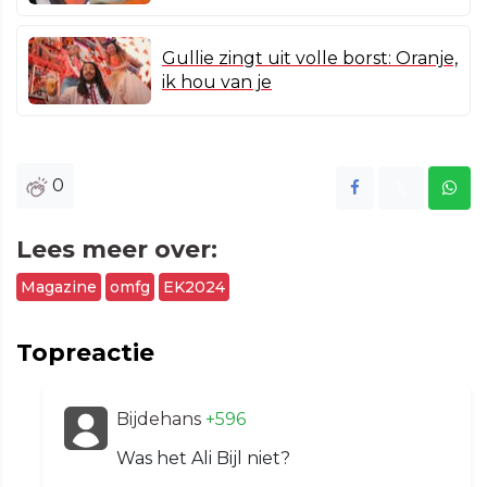
Gullie zingt uit volle borst: Oranje,
ik hou van je
0
Lees meer over:
Magazine
omfg
EK2024
Topreactie
Bijdehans
+596
Was het Ali Bijl niet?