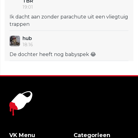
TBR
19:01
Ik dacht aan zonder parachute uit een vliegtuig
trappen
hub
18:16
De dochter heeft nog babyspek 😂
VK Menu
Categorieen