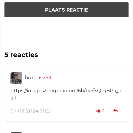
PLAATS REACTIE
5
reacties
hub
+1259
https://images2.imgbox.com/6b/be/fsQtg8Pa_o.
gif
07-09-2024 00:21
0