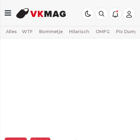
Alles
WTF
Bommetje
Hilarisch
OMFG
Pix Dump