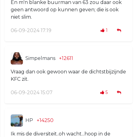
En m'n blanke buurman van 63 zou daar ook
geen antwoord op kunnen geven; die is ook
niet slim.
06-09-2024 17:19
1
Simpelmans
+12611
Vraag dan ook gewoon waar de dichtstbijzijnde
KFC zit.
06-09-2024 15:07
5
HP
+14250
Ik mis de diversiteit..oh wacht...hoop in de