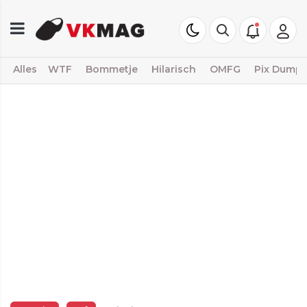
Alles
WTF
Bommetje
Hilarisch
OMFG
Pix Dump