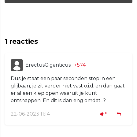
1
reacties
ErectusGiganticus
+574
Dus je staat een paar seconden stop in een
glijbaan, je zit verder niet vast o.i.d. en dan gaat
er al een klep open waaruit je kunt
ontsnappen. En dit is dan eng omdat...?
22-06-2023 11:14
9