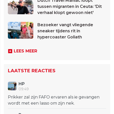
Dutch Travel Maniac loopt
tussen migranten in Ceuta: 'Dit
verhaal klopt gewoon niet'
Bezoeker vangt vliegende
sneaker tijdens rit in
hypercoaster Goliath
LEES MEER
LAATSTE REACTIES
HP
09:49
Prikker zal zijn FAFO ervaren als ie gevangen
wordt met een lasso om zijn nek.