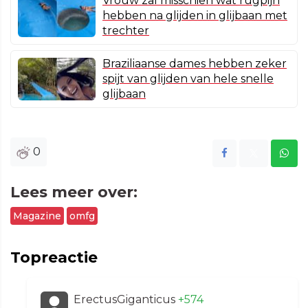
Vrouw zal misschien wat rugpijn
hebben na glijden in glijbaan met
trechter
Braziliaanse dames hebben zeker
spijt van glijden van hele snelle
glijbaan
0
Lees meer over:
Magazine
omfg
Topreactie
ErectusGiganticus
+574