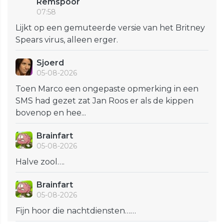
Remspoor
07:58
Lijkt op een gemuteerde versie van het Britney
Spears virus, alleen erger.
Sjoerd
05-08-2026
Toen Marco een ongepaste opmerking in een
SMS had gezet zat Jan Roos er als de kippen
bovenop en hee...
Brainfart
05-08-2026
Halve zool….
Brainfart
05-08-2026
Fijn hoor die nachtdiensten……