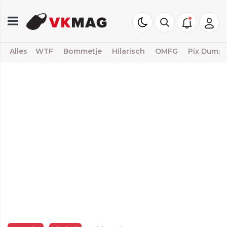
Alles
WTF
Bommetje
Hilarisch
OMFG
Pix Dump