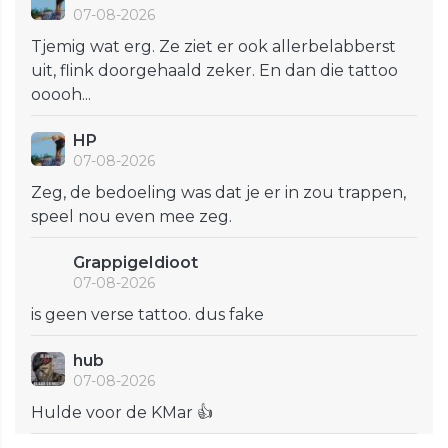
07-08-2026
Tjemig wat erg. Ze ziet er ook allerbelabberst
uit, flink doorgehaald zeker. En dan die tattoo
ooooh...
HP
07-08-2026
Zeg, de bedoeling was dat je er in zou trappen,
speel nou even mee zeg.
GrappigeIdioot
07-08-2026
is geen verse tattoo. dus fake
hub
07-08-2026
Hulde voor de KMar 👍