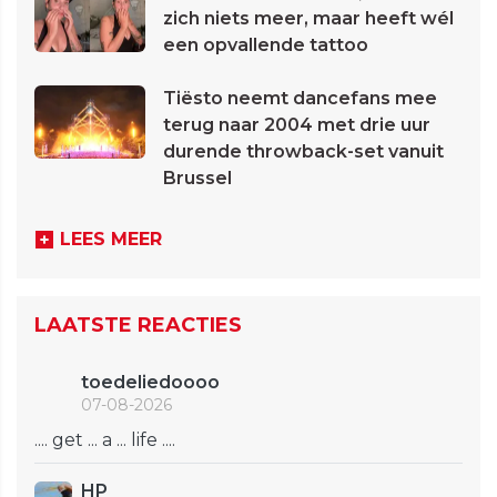
zich niets meer, maar heeft wél
een opvallende tattoo
Tiësto neemt dancefans mee
terug naar 2004 met drie uur
durende throwback-set vanuit
Brussel
LEES MEER
LAATSTE REACTIES
toedeliedoooo
07-08-2026
.... get ... a ... life ....
HP