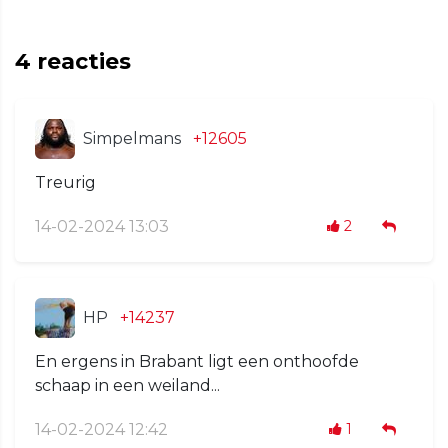
4
reacties
Simpelmans
+12605
Treurig
14-02-2024 13:03
2
HP
+14237
En ergens in Brabant ligt een onthoofde
schaap in een weiland...
14-02-2024 12:42
1