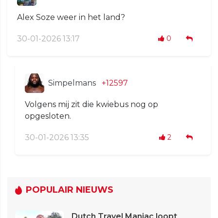
Alex Soze weer in het land?
30-01-2026 13:17
0
Simpelmans
+12597
Volgens mij zit die kwiebus nog op
opgesloten.
30-01-2026 13:35
2
POPULAIR NIEUWS
Dutch Travel Maniac loopt