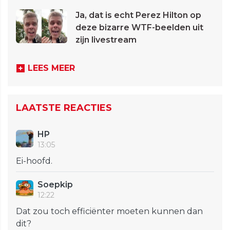
Ja, dat is echt Perez Hilton op
deze bizarre WTF-beelden uit
zijn livestream
LEES MEER
LAATSTE REACTIES
HP
13:05
Ei-hoofd.
Soepkip
12:22
Dat zou toch efficiënter moeten kunnen dan
dit?