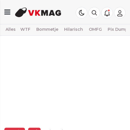
Alles
WTF
Bommetje
Hilarisch
OMFG
Pix Dump