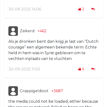
30-09-2025 14:06
2
Zeikerd
+462
Als je dronken bent dan krijg je last van “Dutch
courage” een algemeen bekende term. Echte
held in hem was in Syrië gebleven om te
vechten inplaats van te vluchten.
30-09-2025 11:50
6
GrappigeIdioot
+3687
the media could not be loaded, either because