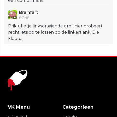
een compliment!
Brainfart
07:46
Priklulletje linksdraaiende drol, hier probeert
recht iets op te lossen op de linkerflank. Die
klapp...
VK Menu
Categorieen
Contact
omfg