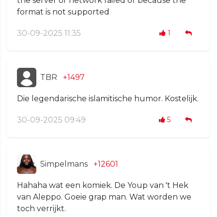
the server or network failed or because the
format is not supported
30-09-2025 11:35
1
TBR
+1497
Die legendarische islamitische humor. Kostelijk.
30-09-2025 09:49
5
Simpelmans
+12601
Hahaha wat een komiek. De Youp van 't Hek
van Aleppo. Goeie grap man. Wat worden we
toch verrijkt.