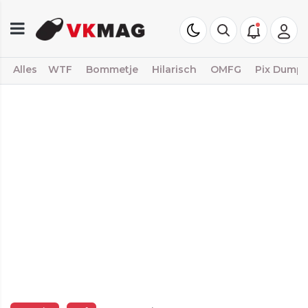
Alles
WTF
Bommetje
Hilarisch
OMFG
Pix Dump