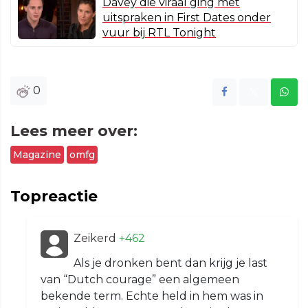
Davey die viraal ging met
uitspraken in First Dates onder
vuur bij RTL Tonight
0
Lees meer over:
Magazine
omfg
Topreactie
Zeikerd
+462
Als je dronken bent dan krijg je last
van “Dutch courage” een algemeen
bekende term. Echte held in hem was in