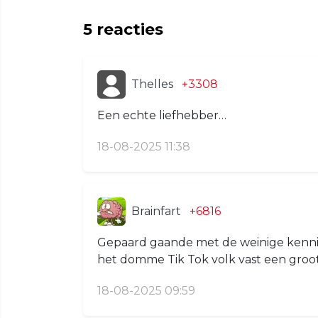
5
reacties
Thelles
+3308
Een echte liefhebber…
18-08-2025 11:38
Brainfart
+6816
Gepaard gaande met de weinige kennis o
het domme Tik Tok volk vast een groo
18-08-2025 09:59