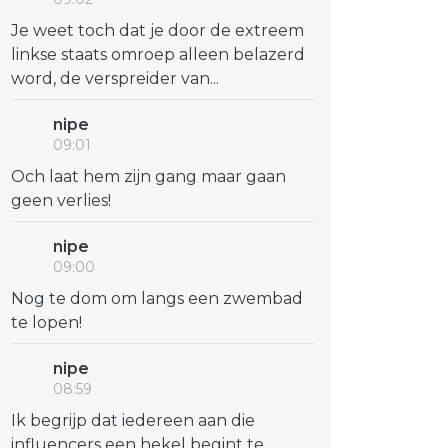
Je weet toch dat je door de extreem
linkse staats omroep alleen belazerd
word, de verspreider van...
nipe
09:01
Och laat hem zijn gang maar gaan
geen verlies!
nipe
09:00
Nog te dom om langs een zwembad
te lopen!
nipe
08:59
Ik begrijp dat iedereen aan die
influencers een hekel begint te