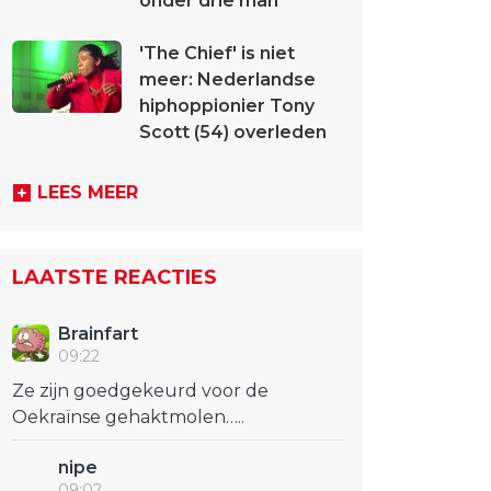
onder drie man
'The Chief' is niet
meer: Nederlandse
hiphoppionier Tony
Scott (54) overleden
LEES MEER
LAATSTE REACTIES
Brainfart
09:22
Ze zijn goedgekeurd voor de
Oekraïnse gehaktmolen…..
nipe
09:02